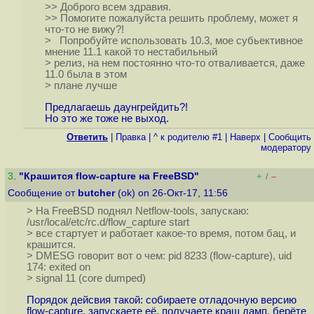
>> Доброго всем здравия.
>> Помогите пожалуйста решить проблему, может я
что-то не вижу?!
> Попробуйте использовать 10.3, мое субьективное
мнение 11.1 какой то нестабильный
> релиз, на нем постоянно что-то отваливается, даже
11.0 была в этом
> плане лучше
Предлагаешь даунгрейдить?!
Но это же тоже не выход.
Ответить
|
Правка
|
^ к родителю #1
|
Наверх
|
Cообщить
модератору
3
.
"Крашится flow-capture на FreeBSD"
+
–
/
Сообщение от
butcher
(ok) on 26-Окт-17, 11:56
> На FreeBSD поднял Netflow-tools, запускаю:
/usr/local/etc/rc.d/flow_capture start
> все стартует и работает какое-то время, потом бац, и
крашится.
> DMESG говорит вот о чем: pid 8233 (flow-capture), uid
174: exited on
> signal 11 (core dumped)
Порядок дейсвия такой: собираете отладочную версию
flow-capture, запускаете её, получаете краш дамп, берёте