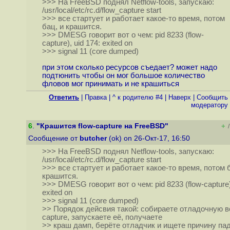
>>> На FreeBSD поднял Netflow-tools, запускаю:
/usr/local/etc/rc.d/flow_capture start
>>> все стартует и работает какое-то время, потом
бац, и крашится.
>>> DMESG говорит вот о чем: pid 8233 (flow-
capture), uid 174: exited on
>>> signal 11 (core dumped)
при этом сколько ресурсов съедает? может надо
подтюнить чтобы он мог большое количество
фловов мог принимать и не крашиться
Ответить
|
Правка
|
^ к родителю #4
|
Наверх
|
Cообщить
модератору
6
.
"Крашится flow-capture на FreeBSD"
+
/
Сообщение от
butcher
(ok) on 26-Окт-17, 16:50
>>> На FreeBSD поднял Netflow-tools, запускаю:
/usr/local/etc/rc.d/flow_capture start
>>> все стартует и работает какое-то время, потом б
крашится.
>>> DMESG говорит вот о чем: pid 8233 (flow-capture),
exited on
>>> signal 11 (core dumped)
>> Порядок дейсвия такой: собираете отладочную в
capture, запускаете её, получаете
>> краш дамп, берёте отладчик и ищете причину па