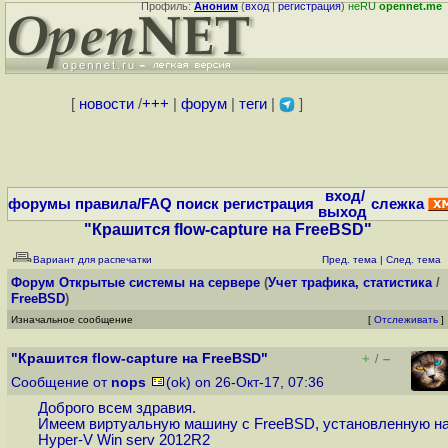
Профиль:
Аноним
(
вход
|
регистрация
)
неRU
opennet.me
[
новости
/
+++
|
форум
|
теги
|
]
вход/
форумы
правила/FAQ
поиск
регистрация
слежка
выход
"Крашится flow-capture на FreeBSD"
Вариант для распечатки
Пред. тема
|
След. тема
Форум
Открытые системы на сервере
(
Учет трафика, статистика
/
FreeBSD
)
Изначальное сообщение
[
Отслеживать
]
"Крашится flow-capture на FreeBSD"
+
–
/
Сообщение от
nops
(ok) on 26-Окт-17, 07:36
Доброго всем здравия.
Имеем виртуальную машину с FreeBSD, установленную н
Hyper-V Win serv 2012R2