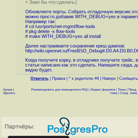
> Знал бы что сделать:(
Обновляете порты. Собрать отладочную версию это
можно просто добавив WITH_DEBUG=yes в парамет
Например так:
# cd /usr/ports/net-mgmt/flow-tools
# pkg delete -x flow-tools
# make WITH_DEBUG=yes all install
Далее настраиваете сохранение креш-дампов:
http://wiki.opennet.ru/FreeBSD_Debug#.D0.A4.D0.B0.D0
Когда получите корку, в отладчике получите трейс, в
статье написано как это сделать. Напишите сюда, 
видно будет.
Ответить
|
Правка
|
^ к родителю #4
|
Наверх
|
Cообщить
Архив
|
Рекомендовать для помещения в FAQ
|
Индекс форумов
|
Темы
|
Пред.
Удалить
тема
|
След. тема
Партнёры: