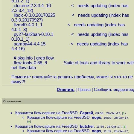
9.11.2_1)
clucene-2.3.3.4_10 < needs updating (index has
2.3.3.4_12)
libclc-0.3.0.20170225 < needs updating (index has
0.3.0.20170927)
llvm40-4.0.1_1 < needs updating (index has
4.0.1_3)
py27-fail2ban-0.10.1 < needs updating (index has
0.10.1_1)
samba44-4.4.15 < needs updating (index has
4.4.16)
# pkg info | grep flow
flow-tools-0.68_9 Suite of tools and library to work wit
net flow data
Помогите пожалуйста решить проблему, может я что-то не
вижу?!
Ответить
|
Правка
|
Cообщить модератор
Оглавление
Крашится flow-capture на FreeBSD
,
Сергей
,
09:58 , 26-Окт-17, (
1
)
Крашится flow-capture на FreeBSD
,
nops
,
10:02 , 26-Окт-17,
(
)
2
Крашится flow-capture на FreeBSD
,
butcher
,
11:56 , 26-Окт-17, (
3
)
Крашится flow-capture на FreeBSD
,
nops
,
11:59 , 26-Окт-17,