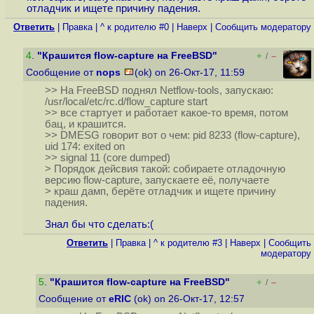
отладчик и ищете причину падения.
Ответить
|
Правка
|
^ к родителю #0
|
Наверх
|
Cообщить модератору
4
.
"Крашится flow-capture на FreeBSD"
+
–
/
Сообщение от
nops
(ok) on 26-Окт-17, 11:59
>> На FreeBSD поднял Netflow-tools, запускаю:
/usr/local/etc/rc.d/flow_capture start
>> все стартует и работает какое-то время, потом
бац, и крашится.
>> DMESG говорит вот о чем: pid 8233 (flow-capture),
uid 174: exited on
>> signal 11 (core dumped)
> Порядок дейсвия такой: собираете отладочную
версию flow-capture, запускаете её, получаете
> краш дамп, берёте отладчик и ищете причину
падения.
Знал бы что сделать:(
Ответить
|
Правка
|
^ к родителю #3
|
Наверх
|
Cообщить
модератору
5
.
"Крашится flow-capture на FreeBSD"
+
–
/
Сообщение от
eRIC
(ok) on 26-Окт-17, 12:57