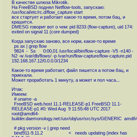
В качестве шлюза Mikrotik.
На FreeBSD поднял Netflow-tools, запускаю:
/usr/local/etc/rc.d/flow_capture start
все стартует и работает какое-то время, потом бац, и
крашится.
DMESG говорит вот о чем: pid 8233 (flow-capture), uid 174:
exited on signal 11 (core dumped)
Когда запускаю заново, все норм, какое-то время
ps ax | grep flow
9824 - Ss 0:00,01 /usr/local/bin/flow-capture -V5 -n140 -
N2 -w /var/db/flows/ -p /var/run/flow-capture/flow-capture.pid
192.168.167.12/0.0.0.0/1234
Какое-то время работает, файл пишется а потом бац, и
приехали.
Может проработать 1 минуту, а может и пол часа...
Итак:
Имеем:
# uname -a
FreeBSD web.host 11.1-RELEASE-p1 FreeBSD 11.1-
RELEASE-p1 #0: Wed Aug 9 11:55:48 UTC 2017
root@amd64-
builder.daemonology.net:/usr/obj/usr/src/sys/GENERIC amd6
# pkg version -v | grep need
bind911-9.11.2 < needs updating (index has