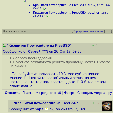
(
)
4
Крашится flow-capture на FreeBSD
,
eRIC
,
12:57 , 26-
Окт-17, (
)
5
Крашится flow-capture на FreeBSD
,
butcher
,
16:50 ,
26-Окт-17, (
)
6
Сообщения по теме
[
Сортировка по времени
|
RSS
]
1
.
"Крашится flow-capture на FreeBSD"
+
–
/
Сообщение от
Сергей
(??) on 26-Окт-17, 09:58
> Доброго всем здравия.
> Помогите пожалуйста решить проблему, может я что-то
не вижу?!
Попробуйте использовать 10.3, мое субьективное
мнение 11.1 какой то нестабильный релиз, на нем
постоянно что-то отваливается, даже 11.0 была в этом
плане лучше
Ответить
|
Правка
|
^ к родителю #0
|
Наверх
|
Cообщить модератору
2
.
"Крашится flow-capture на FreeBSD"
+
–
/
Сообщение от
nops
(ok) on 26-Окт-17, 10:02