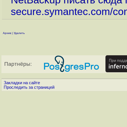
NetBackup писать сюда
secure.symantec.com/co
Архив
|
Удалить
Партнёры:
Закладки на сайте
Проследить за страницей