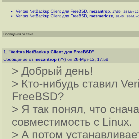
Veritas NetBackup Client для FreeBSD
,
mezantrop
,
17:59 , 28-Мрт-12,
Veritas NetBackup Client для FreeBSD
,
mesmeridze
,
18:40 , 28-Мрт-1
Сообщения по теме
1.
"Veritas NetBackup Client для FreeBSD"
Сообщение от
mezantrop
(??) on 28-Мрт-12, 17:59
> Добрый день!
> Кто-нибудь ставил Ver
FreeBSD?
> Я так понял, что снач
совместимость с Linux.
> А потом устанавливает