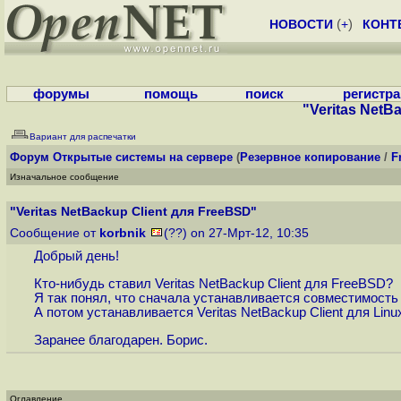
НОВОСТИ
(
+
)
КОНТ
форумы
помощь
поиск
регистр
"Veritas NetB
Вариант для распечатки
Форум
Открытые системы на сервере
(
Резервное копирование
/
F
Изначальное сообщение
"Veritas NetBackup Client для FreeBSD"
Сообщение от
korbnik
(??) on 27-Мрт-12, 10:35
Добрый день!
Кто-нибудь ставил Veritas NetBackup Client для FreeBSD?
Я так понял, что сначала устанавливается совместимость 
А потом устанавливается Veritas NetBackup Client для Linu
Заранее благодарен. Борис.
Оглавление