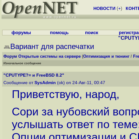
НОВОСТИ
(
+
)
КОНТ
форумы
помощь
поиск
регистр
"CPUTYP
Вариант для распечатки
Форум
Открытые системы на сервере
(
Оптимизация и тюнинг
/
Fr
Изначальное сообщение
"CPUTYPE?= и FreeBSD 8.2"
Сообщение от
SysAdmin
(ok) on 24-Авг-11, 00:47
Приветствую, народ,
Сори за нубовский вопро
услышать ответ по теме
Опции оптимизации и CP