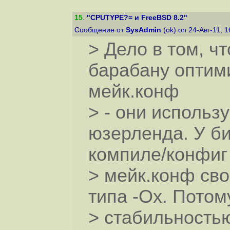
15
.
"CPUTYPE?= и FreeBSD 8.2"
Сообщение от
SysAdmin
(ok) on 24-Авг-11, 
> Дело в том, ч
барабану оптими
мейк.конф
> - они использ
юзерленда. У би
компиле/конфиг
> мейк.конф сво
типа -Ох. Потом
> стабильность