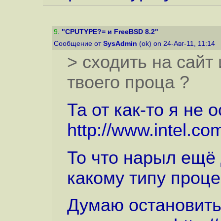
9
.
"CPUTYPE?= и FreeBSD 8.2"
Сообщение от
SysAdmin
(ok) on 24-Авг-11, 11:14
> сходить на сайт
твоего проца ?
Та от как-то я не о
http://www.intel.co
То что нарыл ещё 
какому типу проце
Думаю остановитьс