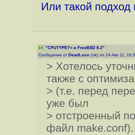
Или такой подход
14
.
"CPUTYPE?= и FreeBSD 8.2"
Сообщение от
DeadLoco
(ok) on 24-Авг-11, 16:
> Хотелось уточн
также с оптимиза
> (т.е. перед пе
уже был
> отстроенный п
файл make.conf).