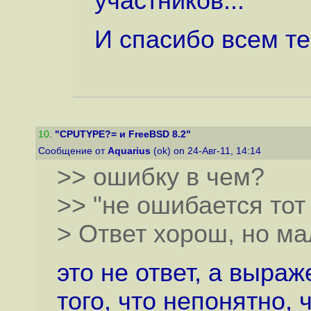
участников...
И спасибо всем те
10
.
"CPUTYPE?= и FreeBSD 8.2"
Сообщение от
Aquarius
(ok) on 24-Авг-11, 14:14
>> ошибку в чем?
>> "не ошибается тот 
> Ответ хорош, но ма
это не ответ, а выра
того, что непонятно,