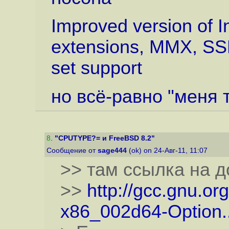
Improved version of I
extensions, MMX, SS
set support
но всё-равно "меня 
8
.
"CPUTYPE?= и FreeBSD 8.2"
Сообщение от
sage444
(ok) on 24-Авг-11, 11:07
>> там ссылка на 
>>
http://gcc.gnu.or
x86_002d64-Option..