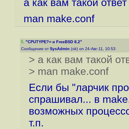
а как вам такой ответ
man make.conf
5
.
"CPUTYPE?= и FreeBSD 8.2"
Сообщение от
SysAdmin
(ok) on 24-Авг-11, 10:53
> а как вам такой от
> man make.conf
Если бы "ларчик про
спрашивал... в make
возможных процессор
т.п.