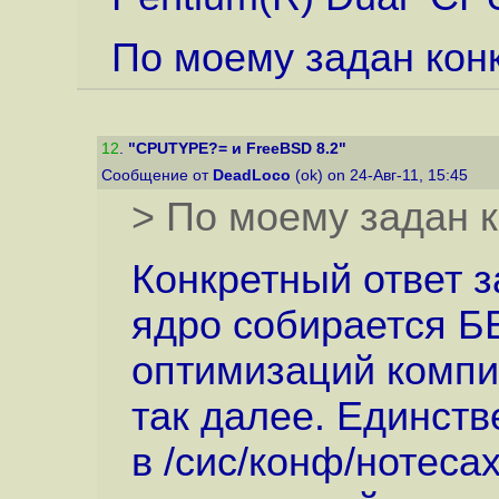
По моему задан конк
12
.
"CPUTYPE?= и FreeBSD 8.2"
Сообщение от
DeadLoco
(ok) on 24-Авг-11, 15:45
> По моему задан к
Конкретный ответ з
ядро собирается БЕ
оптимизаций компи
так далее. Единст
в /сис/конф/нотеса