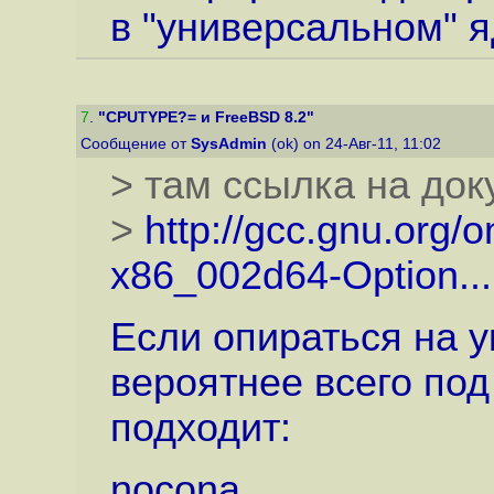
в "универсальном" я
7
.
"CPUTYPE?= и FreeBSD 8.2"
Сообщение от
SysAdmin
(ok) on 24-Авг-11, 11:02
> там ссылка на до
>
http://gcc.gnu.org/
x86_002d64-Option...
Если опираться на у
вероятнее всего под 
подходит:
nocona