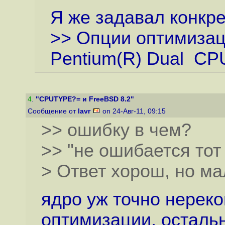
Я же задавал конкр
>> Опции оптимизаци
Pentium(R) Dual C
4
.
"CPUTYPE?= и FreeBSD 8.2"
Сообщение от
lavr
on 24-Авг-11, 09:15
>> ошибку в чем?
>> "не ошибается тот 
> Ответ хорош, но ма
ядро уж точно нерек
оптимизации, осталь