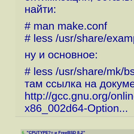
найти:
# man make.conf
# less /usr/share/exam
ну и основное:
# less /usr/share/mk/b
там ссылка на докум
http://gcc.gnu.org/onl
x86_002d64-Option...
6
.
"CPUTYPE?= и FreeBSD 8.2"