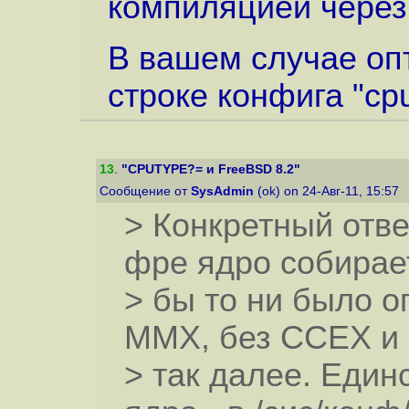
компиляцией через 
В вашем случае оп
строке конфига "cp
13
.
"CPUTYPE?= и FreeBSD 8.2"
Сообщение от
SysAdmin
(ok) on 24-Авг-11, 15:57
> Конкретный отве
фре ядро собирае
> бы то ни было 
ММХ, без ССЕХ и
> так далее. Еди