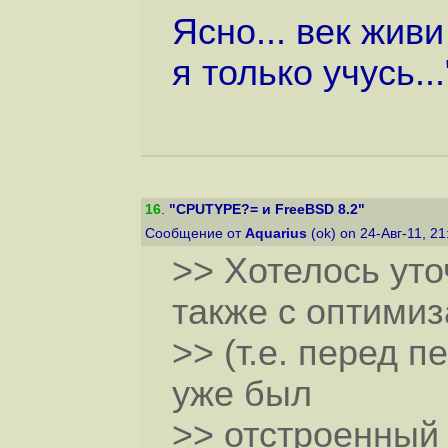
Ясно... век живи
я только учусь..."
16
.
"CPUTYPE?= и FreeBSD 8.2"
Сообщение от
Aquarius
(ok) on 24-Авг-11, 2
>> Хотелось уто
также с оптимиз
>> (т.е. перед 
уже был
>> отстроенный