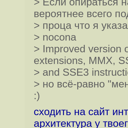
> Если опираться н
вероятнее всего по
> проца что я указ
> nocona
> Improved version o
extensions, MMX, 
> and SSE3 instructi
> но всё-равно "ме
:)
сходить на сайт ин
архитектура у твое