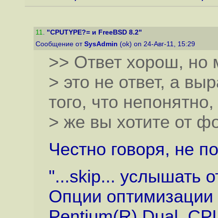
11
.
"CPUTYPE?= и FreeBSD 8.2"
Сообщение от
SysAdmin
(ok) on 24-Авг-11, 15:29
>> Ответ хорош, но 
> это не ответ, а в
того, что непонятно,
> же вы хотите от ф
Честно говоря, не п
"...skip... услышать 
Опции оптимизации и
Pentium(R) Dual C