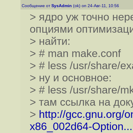
Сообщение от
SysAdmin
(ok) on 24-Авг-11, 10:56
> ядро уж точно нер
опциями оптимизаци
> найти:
> # man make.conf
> # less /usr/share/e
> ну и основное:
> # less /usr/share/m
> там ссылка на до
>
http://gcc.gnu.org/
x86_002d64-Option...