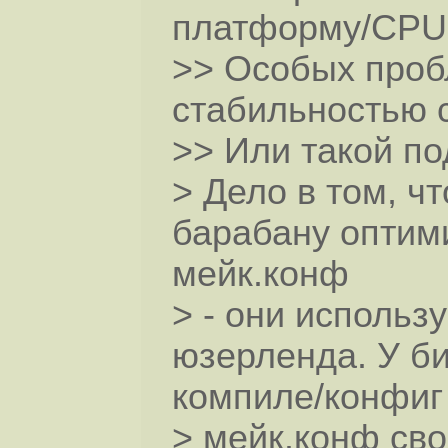
платформу/CPU 
>> Особых проб
стабильностью 
>> Или такой по
> Дело в том, ч
барабану оптими
мейк.конф
> - они использ
юзерленда. У би
компиле/конфиг
> мейк.конф сво