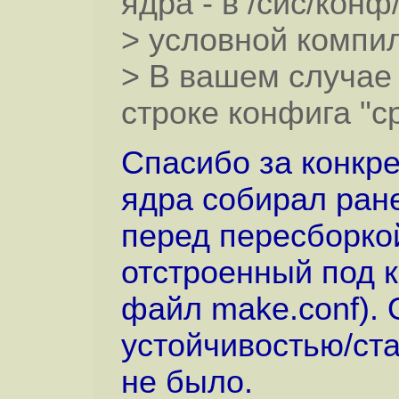
ядра - в /сис/кон
> условной компил
> В вашем случае
строке конфига "c
Спасибо за конкре
ядра собирал ранее
перед пересборко
отстроенный под 
файл make.conf).
устойчивостью/ст
не было.