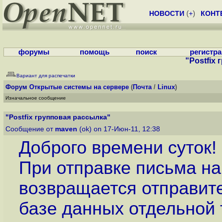
НОВОСТИ
(
+
)
КОНТ
форумы
помощь
поиск
регистр
"Postfix
Вариант для распечатки
Форум
Открытые системы на сервере
(
Почта
/
Linux
)
Изначальное сообщение
"Postfix групповая рассылка"
Сообщение от
maven
(ok) on 17-Июн-11, 12:38
Доброго времени суток!
При отправке письма на
возвращается отправит
базе данных отдельной 