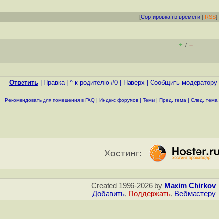
[
Сортировка по времени
|
RSS
]
+
–
/
Ответить
|
Правка
|
^ к родителю #0
|
Наверх
|
Cообщить модератору
Рекомендовать для помещения в FAQ
|
Индекс форумов
|
Темы
|
Пред. тема
|
След. тема
Хостинг:
Created 1996-2026 by
Maxim Chirkov
Добавить
,
Поддержать
,
Вебмастеру