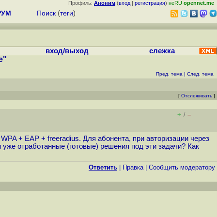
Профиль:
Аноним
(
вход
|
регистрация
)
неRU
opennet.me
РУМ
Поиск
(
теги
)
вход/выход
слежка
е"
Пред. тема
|
След. тема
[
Отслеживать
]
+
–
/
 WPA + EAP + freeradius. Для абонента, при авторизации через
и уже отработанные (готовые) решения под эти задачи? Как
Ответить
|
Правка
|
Cообщить модератору