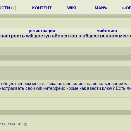
ОСТИ
(
+
)
КОНТЕНТ
WIKI
MAN'ы
ФО
регистрация
майллист
"настроить wifi доступ абонентов в общественном мест
 в общественном месте. Пока остановились на использовании wifi
астраивать свой wifi интерфейс кроме как ввести ключ? Есть л
7:19 , 14-Мрт-11, (1)