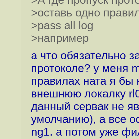
>А где пропуск про
>оставь одно правил
>pass all log
>например
а что обязательно з
протоколе? у меня m
правилах ната я бы 
внешнюю локалку rl
данный сервак не я
умолчанию), а все о
ng1. а потом уже фи