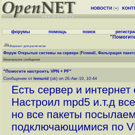
НОВОСТИ
(
+
)
КОНТ
форумы
помощь
поиск
регистр
"Помогите
Вариант для распечатки
Форум
Открытые системы на сервере
(
Firewall, Фильтрация пакет
Изначальное сообщение
"Помогите настроить VPN + PF"
Сообщение от
lemurid
(ok) on 26-Авг-10, 10:44
Есть сервер и интернет 
Настроил mpd5 и.т.д все
но все пакеты посылае
подключающимися по VPN