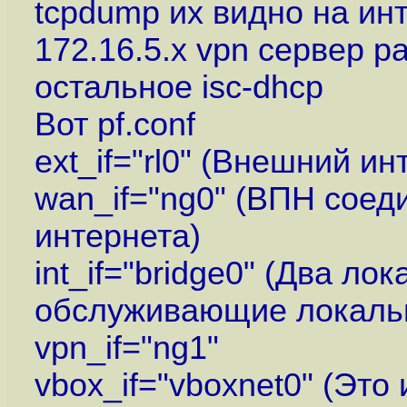
tcpdump их видно на ин
172.16.5.х vpn сервер р
остальное isc-dhcp
Вот pf.conf
ext_if="rl0" (Внешний и
wan_if="ng0" (ВПН соед
интернета)
int_if="bridge0" (Два л
обслуживающие локальн
vpn_if="ng1"
vbox_if="vboxnet0" (Это 