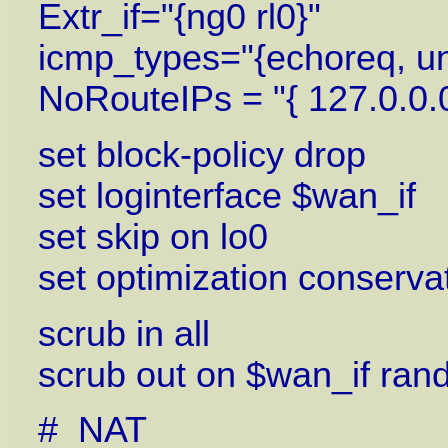
Extr_if="{ng0 rl0}"
icmp_types="{echoreq, u
NoRouteIPs = "{ 127.0.0.0
set block-policy drop
set loginterface $wan_if
set skip on lo0
set optimization conserva
scrub in all
scrub out on $wan_if ra
# NAT