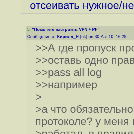
отсеивать нужное/н
5
.
"Помогите настроить VPN + PF"
Сообщение от
Кирилл_Н
(ok) on 30-Авг-10, 16:29
>>А где пропуск п
>>оставь одно прав
>>pass all log
>>например
>
>а что обязательно
протоколе? у меня 
>работал. в правил