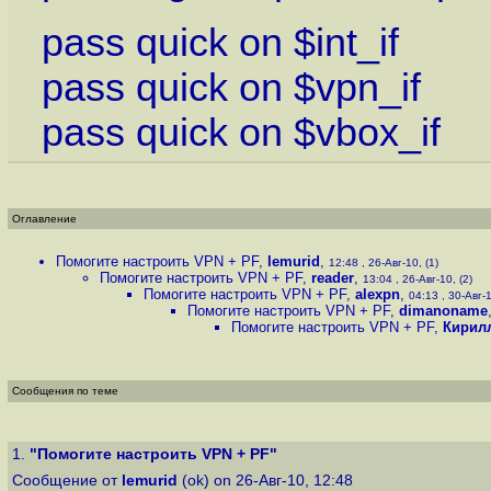
pass quick on $int_if
pass quick on $vpn_if
pass quick on $vbox_if
Оглавление
Помогите настроить VPN + PF
,
lemurid
,
12:48 , 26-Авг-10, (1)
Помогите настроить VPN + PF
,
reader
,
13:04 , 26-Авг-10, (2)
Помогите настроить VPN + PF
,
alexpn
,
04:13 , 30-Авг-1
Помогите настроить VPN + PF
,
dimanoname
Помогите настроить VPN + PF
,
Кирил
Сообщения по теме
1.
"Помогите настроить VPN + PF"
Сообщение от
lemurid
(ok) on 26-Авг-10, 12:48