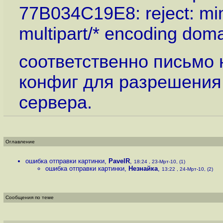
77B034C19E8: reject: mim
multipart/* encoding dom
соответственно письмо н
конфиг для разрешения 
сервера.
Оглавление
ошибка отправки картинки
,
PavelR
,
18:24 , 23-Мрт-10, (1)
ошибка отправки картинки
,
Незнайка
,
13:22 , 24-Мрт-10, (2)
Сообщения по теме