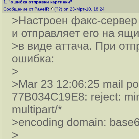
1.
"ошибка отправки картинки"
Сообщение от
PavelR
(??) on 23-Мрт-10, 18:24
>Настроен факс-сервер 
и отправляет его на ящи
>в виде аттача. При отп
ошибка:
>
>Mar 23 12:06:25 mail pos
77B034C19E8: reject: mim
multipart/*
>encoding domain: base6
>