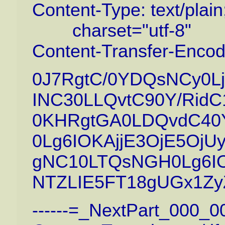
Content-Type: text/plain
charset="utf-8"
Content-Transfer-Encod
0J7RgtC/0YDQsNCy0L
INC30LLQvtC90Y/Rid
0KHRgtGA0LDQvdC40
0Lg6IOKAjjE3OjE5Oj
gNC10LTQsNGH0Lg6I
NTZLIE5FT18gUGx1Z
------=_NextPart_000