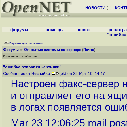
НОВОСТИ
(
+
)
КОНТ
форумы
помощь
поиск
регистр
"ошибка
Вариант для распечатки
Форумы
Открытые системы на сервере
(
Почта
)
Изначальное сообщение
"ошибка отправки картинки"
Сообщение от
Незнайка
(ok) on 23-Мрт-10, 14:47
Настроен факс-сервер н
и отправляет его на ящи
в логах появляется оши
Mar 23 12:06:25 mail post