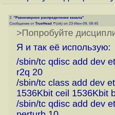
2.
"Равномерное распределение канала"
Сообщение от
TrueHead
(ok) on 23-Июн-09, 08:45
>Попробуйте дисципл
Я и так её использую:
/sbin/tc qdisc add dev e
r2q 20
/sbin/tc class add dev et
1536Kbit ceil 1536Kbit b
/sbin/tc qdisc add dev e
perturb 10