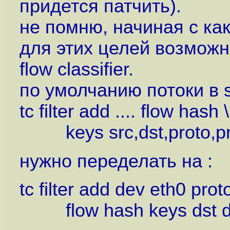
придется патчить).
не помню, начиная с како
для этих целей возможн
flow classifier.
по умолчанию потоки в s
tc filter add .... flow hash \
keys src,dst,proto,prot
нужно переделать на :
tc filter add dev eth0 prot
flow hash keys dst di