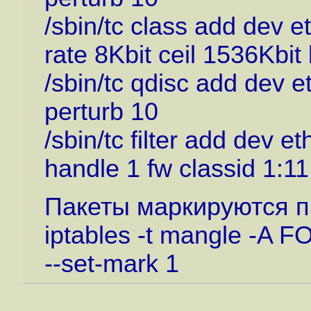
/sbin/tc class add dev e
rate 8Kbit ceil 1536Kbit 
/sbin/tc qdisc add dev e
perturb 10
/sbin/tc filter add dev e
handle 1 fw classid 1:11
Пакеты маркируются п
iptables -t mangle -A 
--set-mark 1