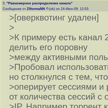
3.
"Равномерное распределение канала"
Сообщение от
Z0termaNN
(ok) on 24-Июн-09, 12:03
>[оверквотинг удален]
>
>К примеру есть канал 
делить его поровну
>между активными поль
>Пробовал использоват
но столкнулся с тем, чт
>оперирует сессиями и 
от количества сессий с 
>IP. Например торрент