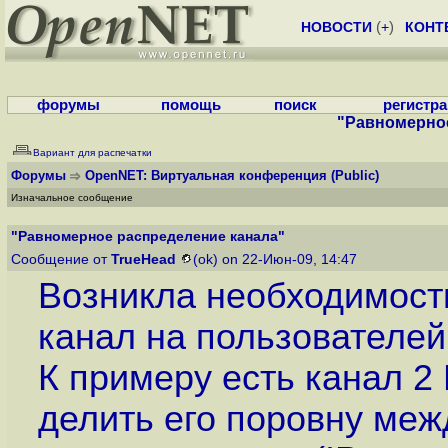
НОВОСТИ
(
+
)
КОНТ
форумы
помощь
поиск
регистр
"Равномерное
Вариант для распечатки
Форумы
OpenNET: Виртуальная конференция
(Public)
Изначальное сообщение
"Равномерное распределение канала"
Сообщение от
TrueHead
(ok) on 22-Июн-09, 14:47
Возникла необходимост
канал на пользователей,
К примеру есть канал 2
делить его поровну ме