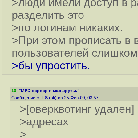
>люди имели доступ в р
разделить это
>по логинам никаких.
>При этом прописать в 
пользователей слишком
>бы упростить.
10
.
"MPD-сервер и маршруты."
Сообщение от
LS
(ok) on 25-Фев-09, 03:57
>[оверквотинг удален]
>адресах
>