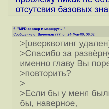
отсутсвия базовых знани
6.
"MPD-сервер и маршруты."
Сообщение от
Вячеслав
(??) on 24-Фев-09, 06:02
>[оверквотинг удален
>Спасибо за развёрну
именно главу Вы пор
>повторить?
>
>Если бы у меня был
бы, наверное,