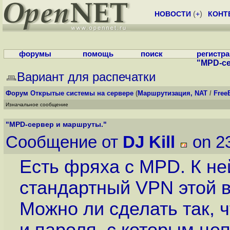
НОВОСТИ
(
+
)
КОНТ
форумы
помощь
поиск
регистр
"MPD-се
Вариант для распечатки
Форум
Открытые системы на сервере
(
Маршрутизация, NAT
/
Free
Изначальное сообщение
"MPD-сервер и маршруты."
Сообщение от
DJ Kill
on 2
Есть фряха с MPD. К не
стандартный VPN этой 
Можно ли сделать так, 