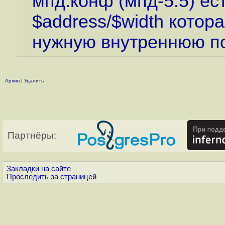
мпд.конф (мпд-5.5) ест
$address/$width котор
нужную внутреннюю по
Архив
|
Удалить
Партнёры:
Закладки на сайте
Проследить за страницей