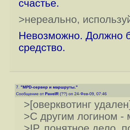
счастье.
>нереально, использу
Невозможно. Должно б
средство.
7.
"MPD-сервер и маршруты."
Сообщение от
PavelR
(??) on 24-Фев-09, 07:46
>[оверквотинг удален
>С другим логином - 
>IP, понятное дело, 