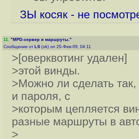
ЗЫ косяк - не посмотр
11
.
"MPD-сервер и маршруты."
Сообщение от
LS
(ok) on 25-Фев-09, 04:11
>[оверквотинг удален]
>этой винды.
>Можно ли сделать так,
и пароля, с
>которым цепляется ви
разные маршруты в авт
>