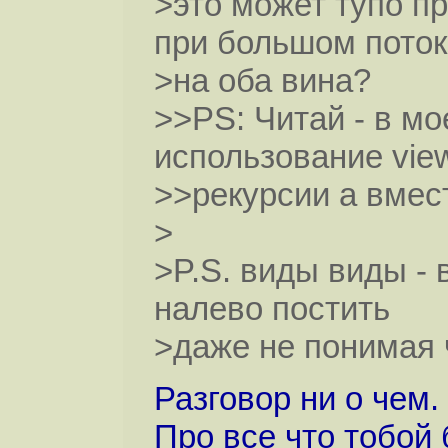
>это может тупо п
при большом поток
>на оба вина?
>>PS: Читай - в м
использование vie
>>рекурсии а вмест
>
>P.S. виды виды - 
налево постить
>даже не понимая ч
Разговор ни о чем.
Про все что тобой б