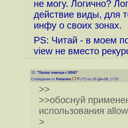
не могу. Логично? Ло
действие виды, для т
инфу о своих зонах.
PS: Читай - в моем п
view не вместо рекур
15.
"Прошу помощи с BIND"
Сообщение от
Pahanivo
(??) on 19-Дек-08, 17:01
>>
>>обоснуй применен
использования allow
>