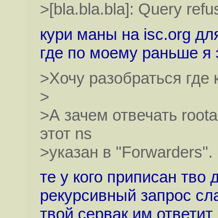
>[bla.bla.bla]: Query ref
кури маны на isc.org дл
где по моему раньше я 
>Хочу разобраться где 
>
>А зачем отвечать rootа
этот ns
>указан в "Forwarders".
те у кого приписан тво
рекурсивный запрос сла
твой сервак им ответит 