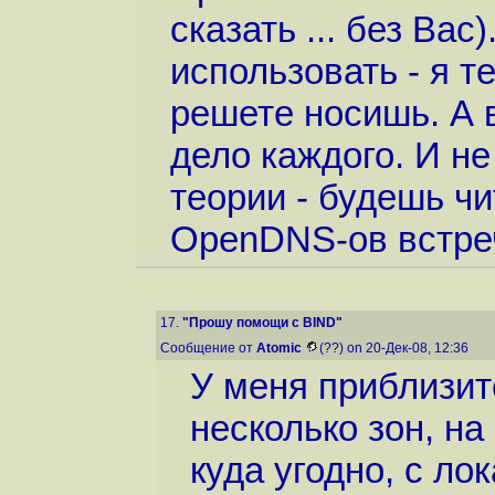
сказать ... без Вас
использовать - я т
решете носишь. А в
дело каждого. И не
теории - будешь чи
OpenDNS-ов встре
17.
"Прошу помощи с BIND"
Сообщение от
Atomic
(??) on 20-Дек-08, 12:36
У меня приблизит
несколько зон, н
куда угодно, с ло