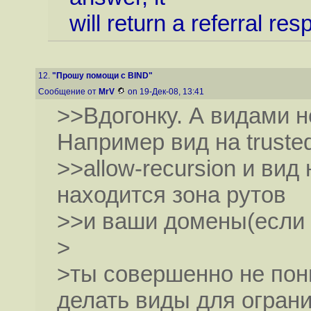
will return a referral re
12.
"Прошу помощи с BIND"
Сообщение от
MrV
on 19-Дек-08, 13:41
>>Вдогонку. А видами н
Например вид на truste
>>allow-recursion и вид
находится зона рутов
>>и ваши домены(если 
>
>ты совершенно не пон
делать виды для огран