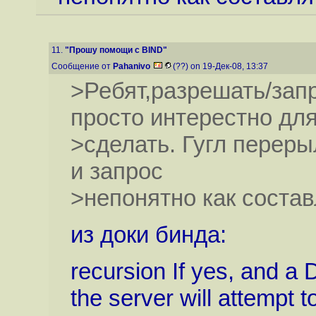
11.
"Прошу помощи с BIND"
Сообщение от
Pahanivo
(??) on 19-Дек-08, 13:37
>Ребят,разрешать/зап
просто интерестно для 
>сделать. Гугл переры
и запрос
>непонятно как составл
из доки бинда:
recursion If yes, and a
the server will attempt t