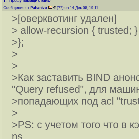
1.
"Прошу помощи с BIND"
Сообщение от
Pahanivo
(??) on 14-Дек-08, 19:11
>[оверквотинг удален]
> allow-recursion { trusted; }
>};
>
>
>Как заставить BIND анонс
"Query refused", для машин
>попадающих под acl "trust
>
>PS: с учетом того что в 
ns