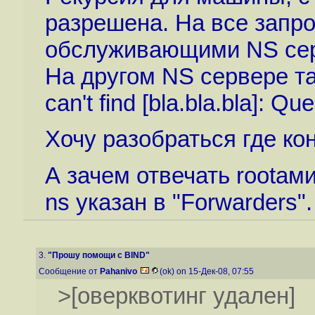
разрешена. На все запр
обслуживающими NS серв
На другом NS сервере так
can't find [bla.bla.bla]: Qu
Хочу разобраться где ко
А зачем отвечать rootами
ns указан в "Forwarders".
3.
"Прошу помощи с BIND"
Сообщение от
Pahanivo
(ok) on 15-Дек-08, 07:55
>[оверквотинг удален]