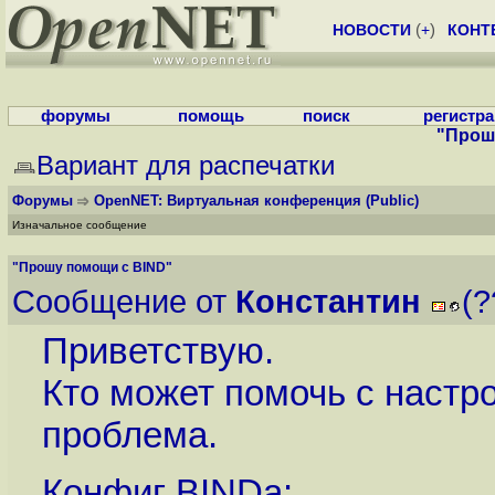
НОВОСТИ
(
+
)
КОНТ
форумы
помощь
поиск
регистр
"Прош
Вариант для распечатки
Форумы
OpenNET: Виртуальная конференция
(Public)
Изначальное сообщение
"Прошу помощи с BIND"
Сообщение от
Константин
(?
Приветствую.
Кто может помочь с настр
проблема.
Конфиг BINDа: