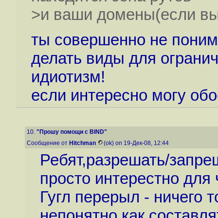
>и ваши домены(если вы
ты совершенно не поним
делать виды для огранич
идиотизм!
если интересно могу об
10.
"Прошу помощи с BIND"
Сообщение от
Hitchman
(ok) on 19-Дек-08, 12:44
Ребят,разрешать/запре
просто интерестно для ч
Гугл перерыл - ничего т
непонятно как составля