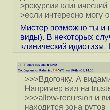
>рекурсии клинический 
>если интересно могу 
Мистер возможно ты и 
виды). В некоторых слу
клинический идиотизм.
13.
"Прошу помощи с BIND"
Сообщение от
Pahanivo
(??) on 19-Дек-08, 14:06
>>>Вдогонку. А видам
Например вид на trust
>>>allow-recursion и в
находится зона рутов