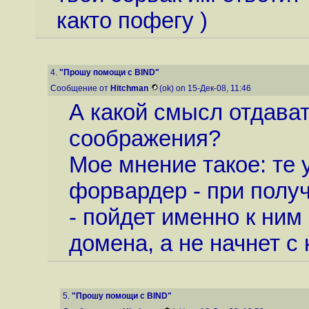
както пофегу )
4.
"Прошу помощи с BIND"
Сообщение от
Hitchman
(ok) on 15-Дек-08, 11:46
А какой смысл отдават
соображения?
Мое мнение такое: те у
форвардер - при получ
- пойдет именно к ним
домена, а не начнет с
5.
"Прошу помощи с BIND"