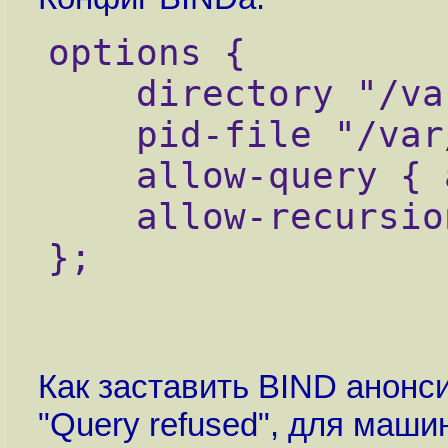
options {
    directory "/va
    pid-file "/var
    allow-query { 
    allow-recursio
};
Как заставить BIND анонси
"Query refused", для машин