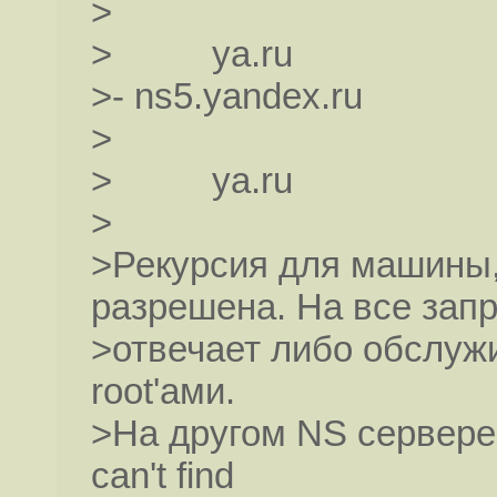
>
> ya.ru
>- ns5.yandex.ru
>
> ya.ru
>
>Рекурсия для машины, 
разрешена. На все зап
>отвечает либо обслу
root'ами.
>На другом NS сервере т
can't find