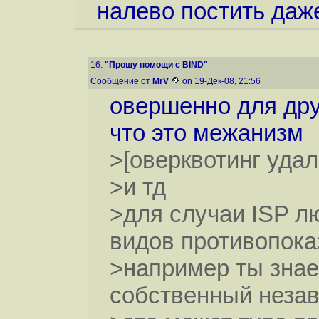
налево постить даже
16.
"Прошу помощи с BIND"
Сообщение от
MrV
on 19-Дек-08, 21:56
овершенно для дру
что это межанизм
>[оверквотинг удал
>и тд
>для случаи ISP л
видов противопока
>например ты знае
собственный неза