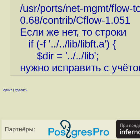
/usr/ports/net-mgmt/flow-to
0.68/contrib/Cflow-1.051
Если же нет, то строки
if (-f '../../lib/libft.a') {
$dir = '../../lib';
нужно исправить с учётом
Архив
|
Удалить
Партнёры: