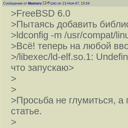
Сообщение от
Mamoru
(ok) on 13-Ноя-07, 15:54
>FreeBSD 6.0
>Пытаясь добавить библио
>ldconfig -m /usr/compat/linu
>Всё! теперь на любой вв
>/libexec/ld-elf.so.1: Undef
что запускаю>
>
>
>Просьба не глумиться, а 
статье.
>