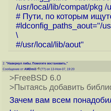
/usr/local/lib/compat/pkg /
# Пути, по которым ищут
#ldconfig_paths_aout="/usr
\
#/usr/local/lib/aout"
2.
"Навернул либы. Помогите востановить."
Сообщение от
AMDmi3
(??) on 13-Ноя-07, 19:20
>FreeBSD 6.0
>Пытаясь добавить библио
Зачем вам всем понадобила