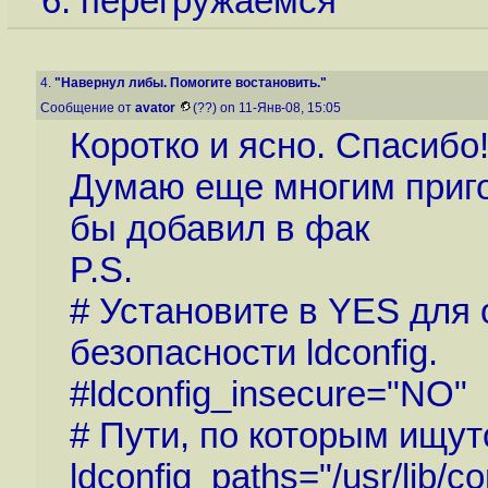
6. перегружаемся
4.
"Навернул либы. Помогите востановить."
Сообщение от
avator
(??) on 11-Янв-08, 15:05
Коротко и ясно. Спасибо
Думаю еще многим приго
бы добавил в фак
P.S.
# Установите в YES для
безопасности ldconfig.
#ldconfig_insecure="NO"
# Пути, по которым ищу
ldconfig_paths="/usr/lib/com