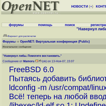
НОВОСТИ
(
+
)
КОНТ
форумы
помощь
поиск
регистр
"Навернул либ
Вариант для распечатки
Форумы
OpenNET: Виртуальная конференция
(Public)
Изначальное сообщение
"Навернул либы. Помогите востановить."
Сообщение от
Mamoru
(ok) on 13-Ноя-07, 15:07
FreeBSD 6.0
Пытаясь добавить библиот
ldconfig -m /usr/compat/linux/
Всё! теперь на любой вво
/libexec/ld-elf.so.1: Undefi