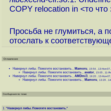
COPY relocation in <то что
Просьба не глумиться, а п
отослать к соответствующе
Оглавление
Навернул либы. Помогите востановить.
,
Mamoru
,
15:54 , 13-Ноя-07,
Навернул либы. Помогите востановить.
,
avator
,
15:05 , 11-Ян
Навернул либы. Помогите востановить.
,
AMDmi3
,
19:20 , 13-Ноя-07,
Навернул либы. Помогите востановить.
,
Mamoru
,
13:29 , 14
Сообщения по теме
1.
"Навернул либы. Помогите востановить."