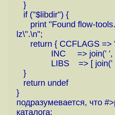
}
if ("$libdir") {
print "Found flow-tools... 
lz\".\n";
return { CCFLAGS => '
INC => join(' ', $i
LIBS => [ join(' ', $libdi
}
return undef
}
подразумевается, что #>p
каталога: