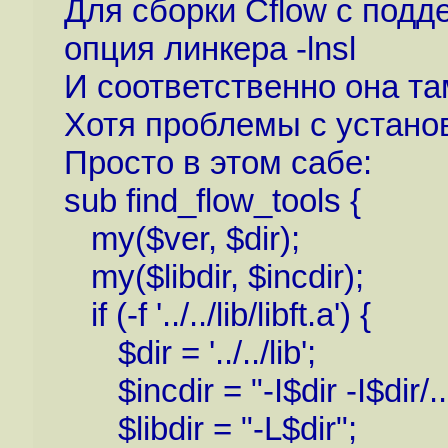
Для сборки Cflow c поддер
опция линкера -lnsl
И соответственно она та
Хотя проблемы с установ
Просто в этом сабе:
sub find_flow_tools {
my($ver, $dir);
my($libdir, $incdir);
if (-f '../../lib/libft.a') {
$dir = '../../lib';
$incdir = "-I$dir -I$dir/..
$libdir = "-L$dir";