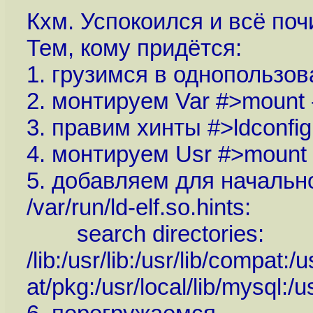
Кхм. Успокоился и всё поч
Тем, кому придётся:
1. грузимся в однопользо
2. монтируем Var #>mount -
3. правим хинты #>ldconfig 
4. монтируем Usr #>mount -
5. добавляем для начальног
/var/run/ld-elf.so.hints:
search directories:
/lib:/usr/lib:/usr/lib/compat:/
at/pkg:/usr/local/lib/mysql:/u