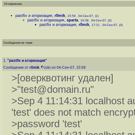
Оглавление
pastfix и аторизация
,
r0mik
,
15:59 , 04-Сен-07, (1)
pastfix и аторизация
,
sparta
,
16:39 , 04-Сен-07, (2)
pastfix и аторизация
,
r0mik
,
17:21 , 04-Сен-07, (3)
Сообщения по теме
1.
"pastfix и аторизация"
Сообщение от
r0mik
(ok) on 04-Сен-07, 15:59
>[оверквотинг удален]
>"test@domain.ru"
>Sep 4 11:14:31 localhost 
'test' does not match encryp
>password 'test'