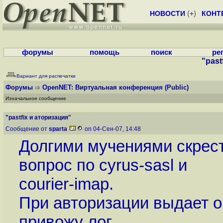
НОВОСТИ
(
+
)
КОНТ
форумы
помощь
поиск
ре
"past
Вариант для распечатки
Форумы
OpenNET: Виртуальная конференция
(Public)
Изначальное сообщение
"pastfix и аторизация"
Сообщение от
sparta
on 04-Сен-07, 14:48
Долгими мучениями скрести
вопрос по cyrus-sasl и
courier-imap.
При авторизации выдает о
привожу лог