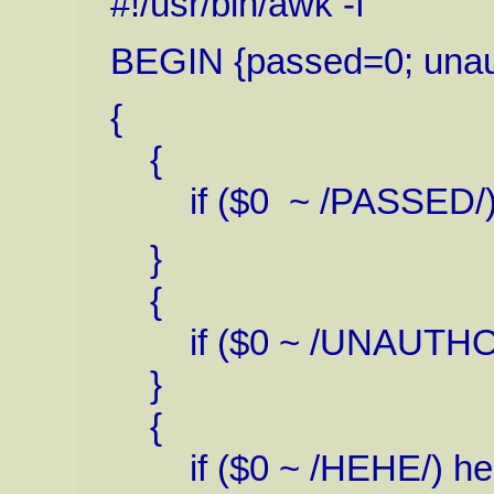
#!/usr/bin/awk -f
BEGIN {passed=0; unau
{
{
if ($0 ~ /PASSED/)
}
{
if ($0 ~ /UNAUTHORI
}
{
if ($0 ~ /HEHE/) he