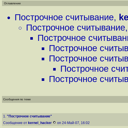
Оглавление
Построчное считывание
,
ke
Построчное считывание
Построчное считыван
Построчное считы
Построчное считы
Построчное счи
Построчное считы
Сообщения по теме
1.
"Построчное считывание"
Сообщение от
kernel_hacker
on 24-Май-07, 16:02