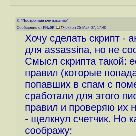
3.
"Построчное считывание"
Сообщение от
R4z0R
(ok) on 25-Май-07, 17:40
Хочу сделать скрипт - 
для assassina, но не со
Смысл скрипта такой: е
правил (которые попада
попавших в спам с поме
сработали для этого пи
правил и проверяю их н
- щелкнул счетчик. Но к
соображу: