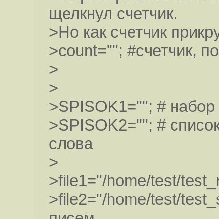
щелкнул счетчик.
>Но как счетчик прикр
>count=""; #счетчик, п
>
>
>SPISOK1=""; # набор
>SPISOK2=""; # список
слова
>
>file1="/home/test/test
>file2="/home/test/tes
писем