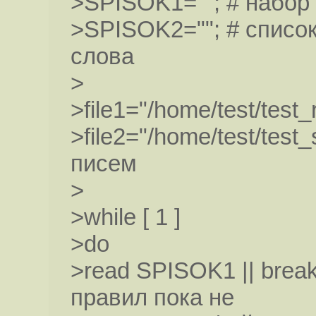
>SPISOK1=""; # набор
>SPISOK2=""; # список
слова
>
>file1="/home/test/test
>file2="/home/test/tes
писем
>
>while [ 1 ]
>do
>read SPISOK1 || brea
правил пока не