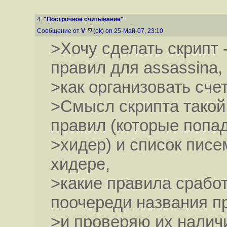
4.
"Построчное считывание"
Сообщение от
V
(ok) on 25-Май-07, 23:10
>Хочу сделать скрипт
правил для assassina,
>как организовать счет
>Смысл скрипта такой
правил (которые попа
>хидер) и список писе
хидере,
>какие правила сработ
поочереди названия п
>и проверяю их наличи