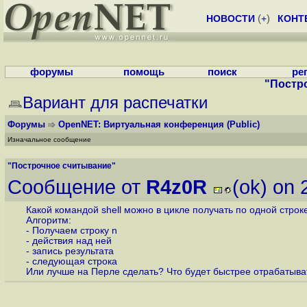
НОВОСТИ
(
+
)
КОНТ
форумы
помощь
поиск
ре
"Постр
Вариант для распечатки
Форумы
OpenNET: Виртуальная конференция
(Public)
Изначальное сообщение
"Построчное считывание"
Сообщение от
R4z0R
(ok) on
Какой командой shell можно в цикле получать по одной стро
Алгоритм:
- Получаем строку n
- действия над ней
- запись результата
- следующая строка
Или лучше на Перле сделать? Что будет быстрее отрабатыва