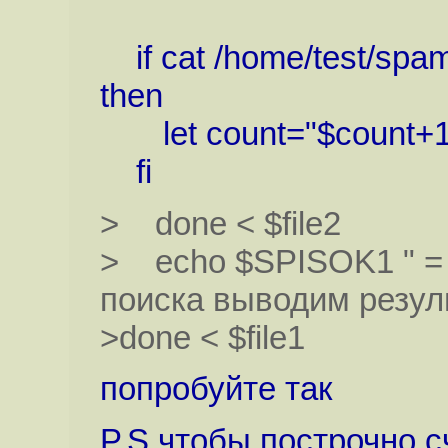
if cat /home/test/spa
then
let count="$count+1
fi
> done < $file2
> echo $SPISOK1 " = "$
поиска выводим резул
>done < $file1
попробуйте так
P.S чтобы построчно 