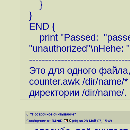
}
}
END {
print "Passed: "passe
"unauthorized"\nHehe: 
-------------------------------
Это для одного файла
counter.awk /dir/name/
директории /dir/name/.
6.
"Построчное считывание"
Сообщение от
R4z0R
(ok) on 28-Май-07, 15:49