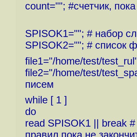
count=""; #счетчик, пок
SPISOK1=""; # набор сл
SPISOK2=""; # список ф
file1="/home/test/test_r
file2="/home/test/test_
писем
while [ 1 ]
do
read SPISOK1 || break 
правил пока не законч