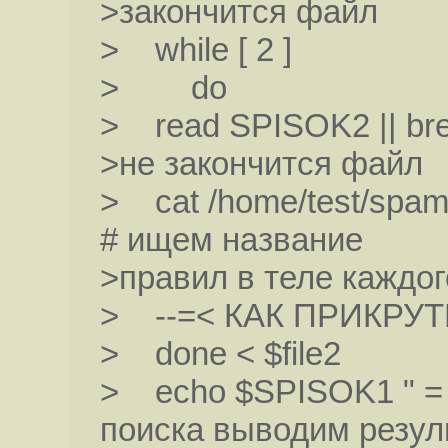
>закончится файл
> while [ 2 ]
> do
> read SPISOK2 || br
>не закончится файл
> cat /home/test/spam
# ищем название
>правил в теле каждо
> --=< КАК ПРИКРУТ
> done < $file2
> echo $SPISOK1 " = "$
поиска выводим резул