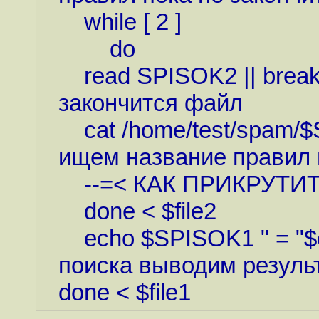
while [ 2 ]
do
read SPISOK2 || break
закончится файл
cat /home/test/spam/$S
ищем название правил 
--=< КАК ПРИКРУТИТ
done < $file2
echo $SPISOK1 " = "$co
поиска выводим резуль
done < $file1