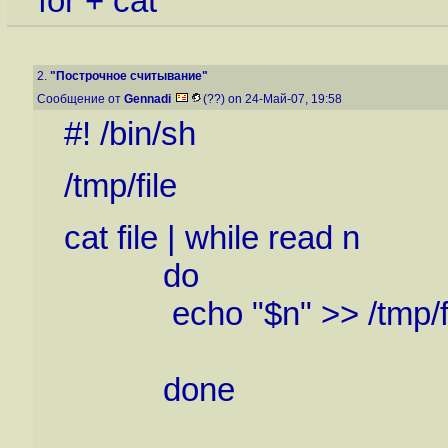
for + cat
2.
"Построчное считывание"
Сообщение от
Gennadi
(??) on 24-Май-07, 19:58
#! /bin/sh
/tmp/file
cat file | while read n
do
echo "$n" >> /tmp/fi
done