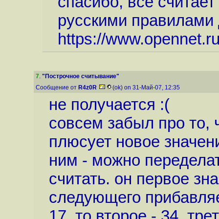
спасибо, всё считает
русскими правилами 
https://www.opennet.r
7
.
"Построчное считывание"
Сообщение от
R4z0R
(ok) on 31-Май-07, 12:35
не получается :(
совсем забыл про то, 
плюсует новое значен
ним - можно передела
считать. он первое зна
следующего прибавляет
17, то второе - 34, трет