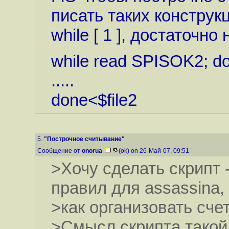
писать таких конструк
while [ 1 ], достаточно
while read SPISOK2; d
.....
done<$file2
5.
"Построчное считывание"
Сообщение от
onorua
(ok) on 26-Май-07, 09:51
>Хочу сделать скрипт
правил для assassina,
>как организовать счет
>Смысл скрипта такой