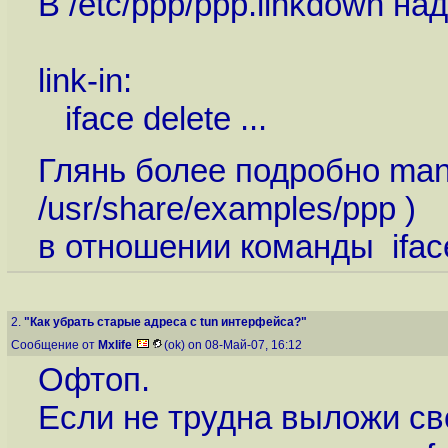
В /etc/ppp/ppp.linkdown на
link-in:
iface delete ...
Глянь более подробно man
/usr/share/examples/ppp )
в отношении команды iface 
2.
"Как убрать старые адреса с tun интерфейса?"
Сообщение от
Mxlife
(ok) on 08-Май-07, 16:12
Офтоп.
Если не трудна выложи сво