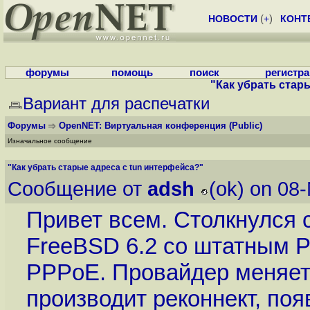
НОВОСТИ
(
+
)
КОНТ
форумы
помощь
поиск
регистр
"Как убрать стар
Вариант для распечатки
Форумы
OpenNET: Виртуальная конференция
(Public)
Изначальное сообщение
"Как убрать старые адреса с tun интерфейса?"
Сообщение от
adsh
(ok) on 08
Привет всем. Столкнулся 
FreeBSD 6.2 со штатным 
PPPoE. Провайдер меняет 
производит реконнект, поя