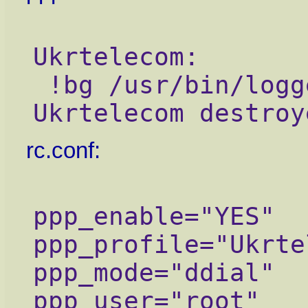
Ukrtelecom:
 !bg /usr/bin/logger -t PPP "Connection to 
Ukrtelecom destroy
rc.conf:
ppp_enable="YES"
ppp_profile="Ukrte
ppp_mode="ddial"
ppp_user="root"