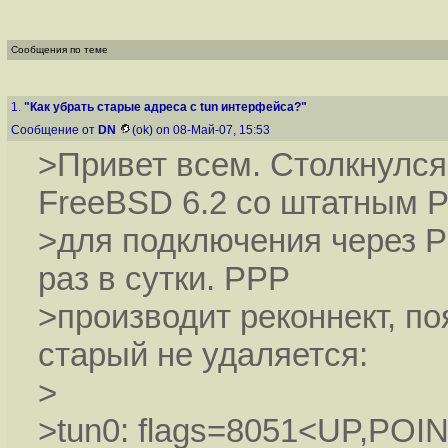
Сообщения по теме
1.
"Как убрать старые адреса с tun интерфейса?"
Сообщение от
DN
(ok) on 08-Май-07, 15:53
>Привет всем. Столкнулся
FreeBSD 6.2 со штатным 
>для подключения через 
раз в сутки. PPP
>производит реконнект, по
старый не удаляется:
>
>tun0: flags=8051<UP,P