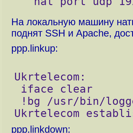
   nat port udp 19
На локальную машину натит
поднят SSH и Apache, дос
ppp.linkup:
Ukrtelecom:
 iface clear
 !bg /usr/bin/logger -t PPP "Connection to 
Ukrtelecom establi
ppp.linkdown: