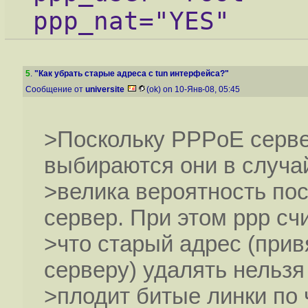
ppp_nat="YES"
5
.
"Как убрать старые адреса с tun интерфейса?"
Сообщение от
universite
(ok) on 10-Янв-08, 05:45
>Поскольку PPPoE серве
выбираются они в случа
>велика вероятность по
сервер. При этом ppp счи
>что старый адрес (при
серверу) удалять нельзя
>плодит битые линки по 