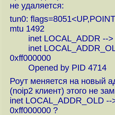
не удаляется:
tun0: flags=8051<UP,PO
mtu 1492
inet LOCAL_ADDR --> P
inet LOCAL_ADDR_OLD 
0xff000000
Opened by PID 4714
Роут меняется на новый а
(noip2 клиент) этого не за
inet LOCAL_ADDR_OLD -
0xff000000 ?