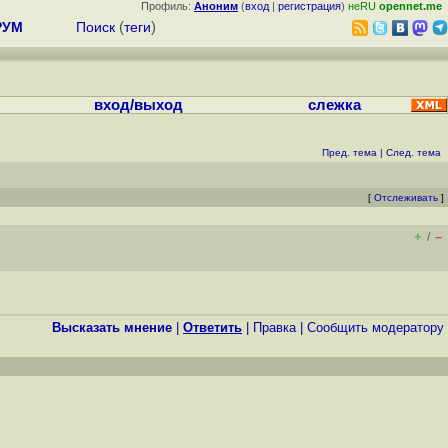
Профиль:
Аноним
(
вход
|
регистрация
)
неRU
opennet.me
РУМ
Поиск
(
теги
)
вход/выход
слежка
Пред. тема
|
След. тема
[
Отслеживать
]
+
–
/
Высказать мнение
|
Ответить
|
Правка
|
Cообщить модератору