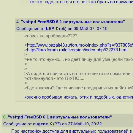
то что надо, что-то я его не стал брать во внима
4.
"vsftpd FreeBSD 6.1 виртуальные пользователи"
Сообщение от
LEP
(ok) on 09-Май-07, 07:10
>поиск не пробовали????
>
http://www.bazalt43.ru/forumok/index.php?s=f837805e
>
http://linuxforum.ru/lofiversion/index.php/t32273.html
>
>не то что нужно.... но даёт пищу для ума (если так
>
>
>А сидеть и причитать на то что никто не помог или 
>откликнулся - это ГЛУПО....
>
>Где конфиги? Где описание предпринятых действи
конечно пробывал искать, этих и подобных, однотип
6
.
"vsftpd FreeBSD 6.1 виртуальные пользователи"
Сообщение от
eugene
(??) on 27-Май-10, 20:32
Про настройку доступа для виртуальных пользователей в 