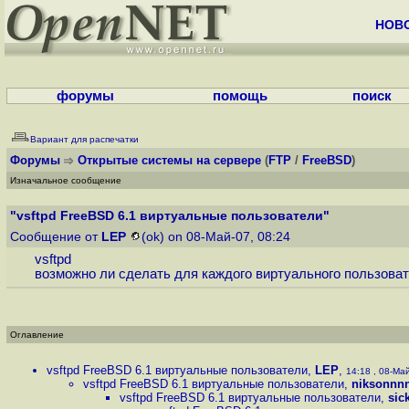
НОВ
форумы
помощь
поиск
Вариант для распечатки
Форумы
Открытые системы на сервере
(
FTP
/
FreeBSD
)
Изначальное сообщение
"vsftpd FreeBSD 6.1 виртуальные пользователи"
Сообщение от
LEP
(ok) on 08-Май-07, 08:24
vsftpd
возможно ли сделать для каждого виртуального пользов
Оглавление
vsftpd FreeBSD 6.1 виртуальные пользователи
,
LEP
,
14:18 , 08-Май
vsftpd FreeBSD 6.1 виртуальные пользователи
,
niksonnn
vsftpd FreeBSD 6.1 виртуальные пользователи
,
sic