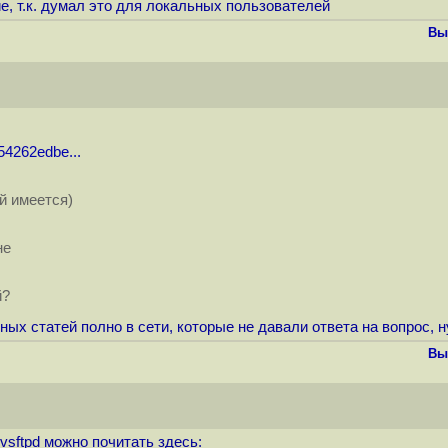
ние, т.к. думал это для локальных пользователей
Вы
54262edbe...
ой имеется)
не
й?
ных статей полно в сети, которые не давали ответа на вопрос, 
Вы
vsftpd можно почитать здесь: