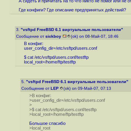
А сидеть и причитать на то что никто не помог или не о
Где конфиги? Где описание предпринятых действий?
3.
"vsftpd FreeBSD 6.1 виртуальные пользователи"
Сообщение от
sickboy
(ok) on 08-Май-07, 18:46
В конфиг:
user_config_dir=/etc/vsftpd/users.conf
$ cat /etc/vsftpd/users.conf/testftp
local_root=/home/ftp/testftp
5.
"vsftpd FreeBSD 6.1 виртуальные пользователи"
Сообщение от
LEP
(ok) on 09-Май-07, 07:13
>В конфиг:
>user_config_dir=/etc/vsftpd/users.conf
>
>$ cat /etc/vsftpd/users.conf/testftp
>local_root=/home/ftp/testftp
Большое спасибо
>local_root