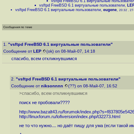
vsftpd FreeBSD 6.1 виртуальные пользовате
vsftpd FreeBSD 6.1 виртуальные пользователи
,
LE
vsftpd FreeBSD 6.1 виртуальные пользователи
,
eugene
,
20:32 , 27
Сообщения по теме
1.
"vsftpd FreeBSD 6.1 виртуальные пользователи"
Сообщение от
LEP
(ok) on 08-Май-07, 14:18
спасибо, всем откликнувшимся
2.
"vsftpd FreeBSD 6.1 виртуальные пользователи"
Сообщение от
niksonnnn
(??) on 08-Май-07, 16:52
>спасибо, всем откликнувшимся
поиск не пробовали????
http://www.bazalt43.ru/forumok/index.php?s=f837805e5426
http://linuxforum.ru/lofiversion/index.php/t32273.html
не то что нужно.... но даёт пищу для ума (если такой и