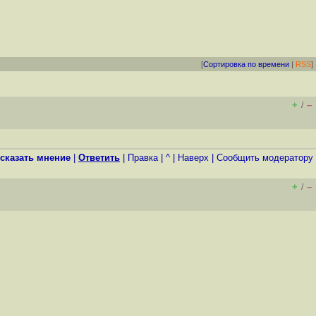
[
Сортировка по времени
|
RSS
]
+
–
/
сказать мнение
|
Ответить
|
Правка
|
^
|
Наверх
|
Cообщить модератору
+
–
/