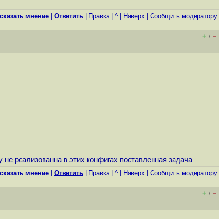
сказать мнение
|
Ответить
|
Правка
|
^
|
Наверх
|
Cообщить модератору
+
–
/
ну не реализованна в этих конфигах поставленная задача
сказать мнение
|
Ответить
|
Правка
|
^
|
Наверх
|
Cообщить модератору
+
–
/