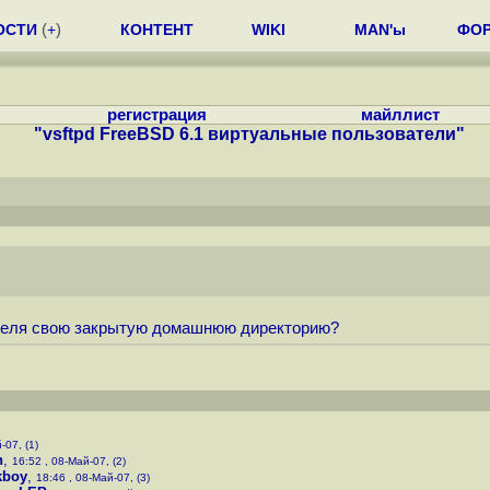
ОСТИ
(
+
)
КОНТЕНТ
WIKI
MAN'ы
ФО
регистрация
майллист
"vsftpd FreeBSD 6.1 виртуальные пользователи"
ателя свою закрытую домашнюю директорию?
-07, (1)
n
,
16:52 , 08-Май-07, (2)
kboy
,
18:46 , 08-Май-07, (3)