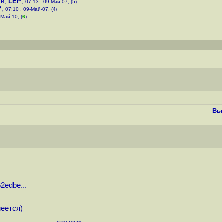
ли
,
LEP
,
07:13 , 09-Май-07, (5)
P
,
07:10 , 09-Май-07, (4)
-Май-10, (
6
)
Вы
2edbe...
меется)