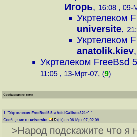
Игорь
,
16:08 , 09-
Укртелеком Fr
universite
,
21:
Укртелеком Fr
anatolik.kiev
Укртелеком FreeBsd 5.
11:05 , 13-Мрт-07, (
9
)
Сообщения по теме
1.
"Укртелеком FreeBsd 5.5 и Adsl Callisto 821+' "
Сообщение от
universite
(ok) on 06-Мрт-07, 02:09
>Народ подскажите что я 