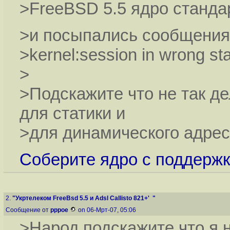
>FreeBSD 5.5 ядро станда
>и посыпались сообщения
>kernel:session in wrong st
>
>Подскажите что не так де
для статики и
>для динамического адре
Соберите ядро с поддержко
2.
"Укртелеком FreeBsd 5.5 и Adsl Callisto 821+' "
Сообщение от
pppoe
on 06-Мрт-07, 05:06
>Народ подскажите что я 