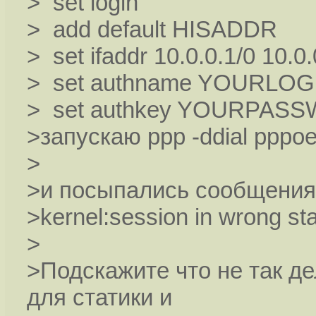
> set login
> add default HISADDR
> set ifaddr 10.0.0.1/0 10.0.
> set authname YOURLO
> set authkey YOURPAS
>запускаю ppp -ddial pppo
>
>и посыпались сообщения
>kernel:session in wrong st
>
>Подскажите что не так де
для статики и