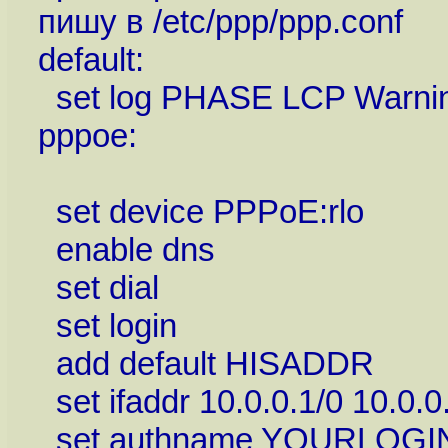
пишу в /etc/ppp/ppp.conf
default:
set log PHASE LCP Warnin
pppoe:
set device PPPoE:rlo
enable dns
set dial
set login
add default HISADDR
set ifaddr 10.0.0.1/0 10.0.0.
set authname YOURLOG