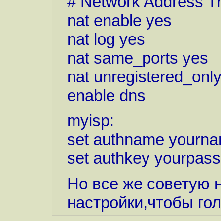
# Network Address Tr
nat enable yes
nat log yes
nat same_ports yes
nat unregistered_onl
enable dns
myisp:
set authname yourn
set authkey yourpas
Но все же советую н
настройки,чтобы гол