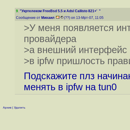
9
.
"Укртелеком FreeBsd 5.5 и Adsl Callisto 821+' "
Сообщение от
Михаил
(??) on 13-Мрт-07, 11:05
>У меня появляется ин
провайдера
>а внешний интерфейс r
>в ipfw пришлость прав
Подскажите плз начина
менять в ipfw на tun0
Архив
|
Удалить