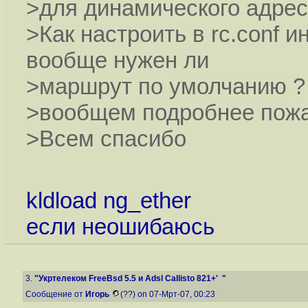
>для динамического адре
>Как настроить в rc.conf и
вообще нужен ли
>маршрут по умолчанию ?
>вообщем подробнее пож
>Всем спасибо
kldload ng_ether
если неошибаюсь
3.
"Укртелеком FreeBsd 5.5 и Adsl Callisto 821+' "
Сообщение от
Игорь
(??) on 07-Мрт-07, 00:23