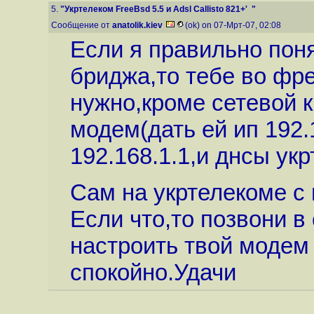
5.
"Укртелеком FreeBsd 5.5 и Adsl Callisto 821+' "
Сообщение от
anatolik.kiev
(ok) on 07-Мрт-07, 02:08
Если я правильно поня
бриджа,то тебе во фре
нужно,кроме сетевой к
модем(дать ей ип 192.
192.168.1.1,и днсы ук
Сам на укртелекоме с
Если что,то позвони в
настроить твой модем
спокойно.Удачи