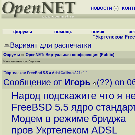
НОВОСТИ
(
+
)
КОНТ
форумы
помощь
поиск
ре
"Укртелеком FreeB
Вариант для распечатки
Форумы
OpenNET: Виртуальная конференция
(Public)
Изначальное сообщение
"Укртелеком FreeBsd 5.5 и Adsl Callisto 821+' "
Сообщение от
Игорь
(??) on 0
Народ подскажите что я н
FreeBSD 5.5 ядро стандар
Модем в режиме бриджа
пров Укртелеком ADSL