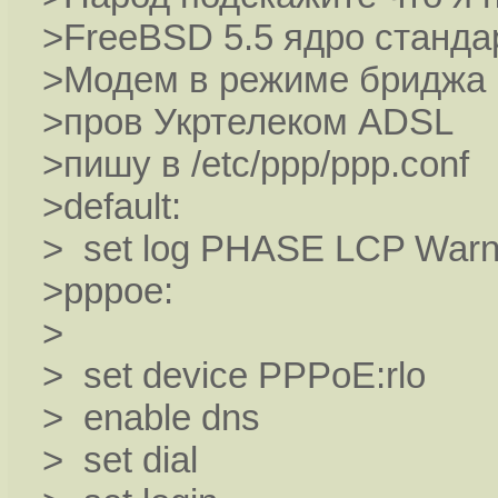
>FreeBSD 5.5 ядро станда
>Модем в режиме бриджа
>пров Укртелеком ADSL
>пишу в /etc/ppp/ppp.conf
>default:
> set log PHASE LCP Warnin
>pppoe:
>
> set device PPPoE:rlo
> enable dns
> set dial