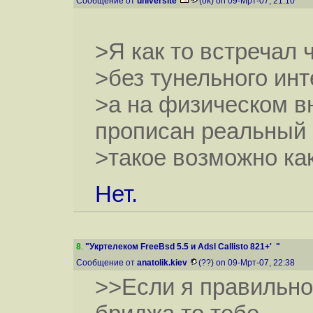
Сообщение от
universite
(ok) on 09-Мрт-07, 21:10
>Я как то встречал 
>без тунельного ин
>а на физическом 
прописан реальный 
>такое возможно ка
Нет.
8
.
"Укртелеком FreeBsd 5.5 и Adsl Callisto 821+' "
Сообщение от
anatolik.kiev
(??) on 09-Мрт-07, 22:38
>>Если я правильно 