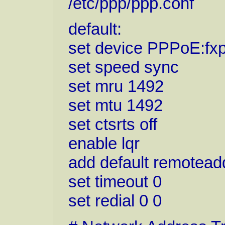
/etc/ppp/ppp.conf
default:
set device PPPoE:fx
set speed sync
set mru 1492
set mtu 1492
set ctsrts off
enable lqr
add default remotead
set timeout 0
set redial 0 0