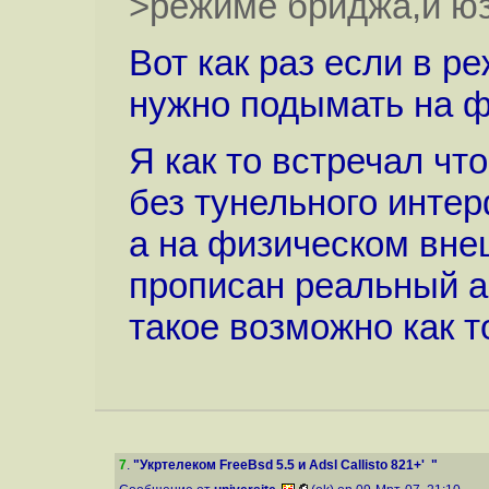
>режиме бриджа,и юз
Вот как раз если в 
нужно подымать на 
Я как то встречал чт
без тунельного интер
а на физическом вне
прописан реальный а
такое возможно как 
7
.
"Укртелеком FreeBsd 5.5 и Adsl Callisto 821+' "