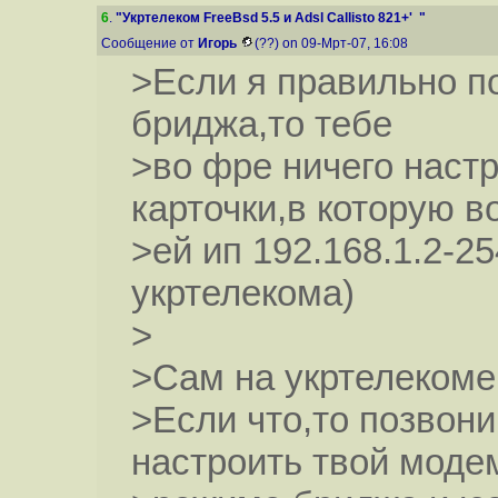
6
.
"Укртелеком FreeBsd 5.5 и Adsl Callisto 821+' "
Сообщение от
Игорь
(??) on 09-Мрт-07, 16:08
>Если я правильно по
бриджа,то тебе
>во фре ничего наст
карточки,в которую в
>ей ип 192.168.1.2-2
укртелекома)
>
>Сам на укртелекоме
>Если что,то позвони
настроить твой моде