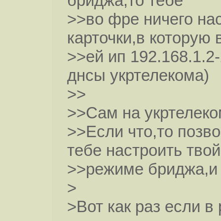
бриджа,то тебе
>>во фре ничего на
карточки,в которую 
>>ей ип 192.168.1.2
днсы укртелекома)
>>
>>Сам на укртелеко
>>Если что,то позво
тебе настроить тво
>>режиме бриджа,и 
>
>Вот как раз если 