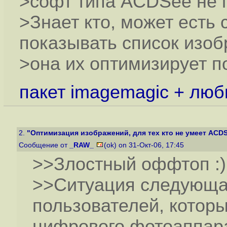
>софт типа ACDSee не п
>Знает кто, может есть
показывать список изоб
>она их оптимизирует п
пакет imagemagic + люб
2.
"Оптимизация изображений, для тех кто не умеет ACDS
Сообщение от
_RAW_
(ok) on 31-Окт-06, 17:45
>>Злостный оффтоп :)
>>Ситуация следующа
пользователей, котор
цифрового фотоаппар