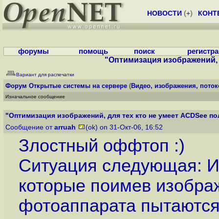
НОВОСТИ
(
+
)
КОНТ
форумы
помощь
поиск
регистр
"Оптимизация изображений, д
Вариант для распечатки
Форум
Открытые системы на сервере
(
Видео, изображения, пото
Изначальное сообщение
"Оптимизация изображений, для тех кто не умеет ACDSee пол
Сообщение от
arruah
(ok) on 31-Окт-06, 16:52
Злостный оффтоп :)
Ситуация следующая: И
которые поимев изобра
фотоаппарата пытаются 