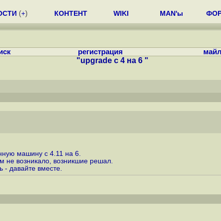
ОСТИ
(
+
)
КОНТЕНТ
WIKI
MAN'ы
ФО
иск
регистрация
майл
"upgrade с 4 на 6 "
ную машину с 4.11 на 6.
м не возникало, возникшие решал.
ь - давайте вместе.