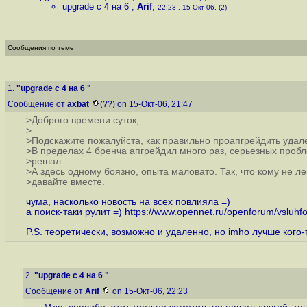
upgrade с 4 на 6
,
Arif
,
22:23 , 15-Окт-06, (2)
Сообщения по теме
1.
"upgrade с 4 на 6 "
Сообщение от
axbat
(??) on 15-Окт-06, 21:47
>Доброго времени суток,
>
>Подскажите пожалуйста, как правильно проапгрейдить удале
>В пределах 4 бренча апгрейдил много раз, серьезных пробл
>решал.
>А здесь одному боязно, опыта маловато. Так, что кому не ле
>давайте вместе.
чума, насколько новость на всех повлияла =)
а поиск-таки рулит =)
https://www.opennet.ru/openforum/vsluhf
P.S. теоретически, возможно и удаленно, но imho лучше кого
2.
"upgrade с 4 на 6 "
Сообщение от
Arif
on 15-Окт-06, 22:23