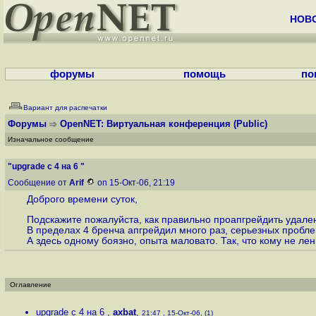
НОВ
форумы
помощь
по
Вариант для распечатки
Форумы
OpenNET: Виртуальная конференция
(Public)
Изначальное сообщение
"upgrade с 4 на 6 "
Сообщение от
Arif
on 15-Окт-06, 21:19
Доброго времени суток,
Подскажите пожалуйста, как правильно проапгрейдить удален
В пределах 4 бренча апгрейдил много раз, серьезных пробле
А здесь одному боязно, опыта маловато. Так, что кому не лен
Оглавление
upgrade с 4 на 6
,
axbat
,
21:47 , 15-Окт-06, (1)