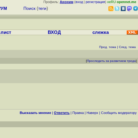
Профиль:
Аноним
(
вход
|
регистрация
)
неRU
opennet.me
РУМ
Поиск
(
теги
)
лист
ВХОД
слежка
Пред. тема
|
След. тема
[
Проследить за развитием треда
]
Высказать мнение
|
Ответить
|
Правка
|
Наверх
|
Cообщить модератору