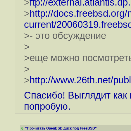
>
ftp://external.atlantis
>
http://docs.freebsd.org/
current/20060319.freebsd
>- это обсуждение
>
>еще можно посмотреть
>
>
http://www.26th.net/publ
Спасибо! Выглядит как 
попробую.
6
.
"Прочитать OpenBSD диск под FreeBSD"