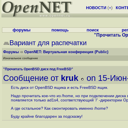
НОВОСТИ
(
+
)
КОНТ
форумы
помощь
поиск
ре
"Прочитать Op
Вариант для распечатки
Форумы
OpenNET: Виртуальная конференция
(Public)
Изначальное сообщение
"Прочитать OpenBSD диск под FreeBSD"
Сообщение от
kruk
on 15-Июн-
Есть диск от OpenBSD ящика и есть FreeBSD ящик.
Надо прочитать кое-что из /home, но при подключении диска 
появляется только ad1s4, соответствующий '/' -директории 
А где остальное? Как смонтировать именно /home?
Буду крайне благодарен за подсказку!