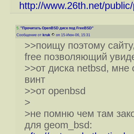
http://www.26th.net/public
5
.
"Прочитать OpenBSD диск под FreeBSD"
Сообщение от
kruk
on 15-Июн-06, 15:31
>>поищу поэтому сайту,
free позволяющий увид
>>от диска netbsd, мне
винт
>>от openbsd
>
>не помню чем там закон
для geom_bsd: