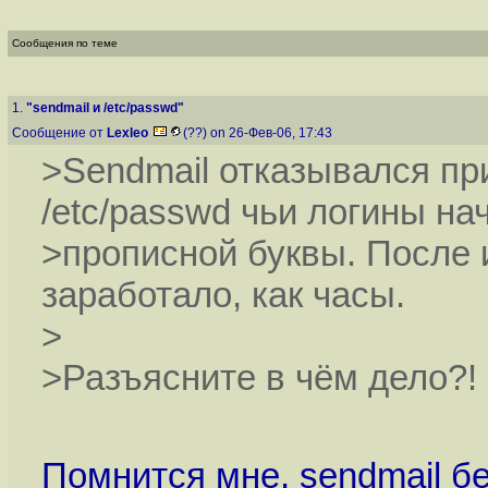
Сообщения по теме
1.
"sendmail и /etc/passwd"
Сообщение от
Lexleo
(??) on 26-Фев-06, 17:43
>Sendmail отказывался пр
/etc/passwd чьи логины на
>прописной буквы. После 
заработало, как часы.
>
>Разъясните в чём дело?!
Помнится мне, sendmail б