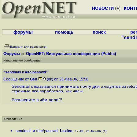
НОВОСТИ
(
+
)
КОНТ
форумы
помощь
поиск
ре
"sendm
Вариант для распечатки
Форумы
OpenNET: Виртуальная конференция
(Public)
Изначальное сообщение
"sendmail и /etc/passwd"
Сообщение от
Gen
(ok) on 26-Фев-06, 15:58
Sendmail отказывался принимать почту для аккаунтов из /etc
строчные всё заработало, как часы.
Разъясните в чём дело?!
Оглавление
sendmail и /etc/passwd
,
Lexleo
,
17:43 , 26-Фев-06, (1)