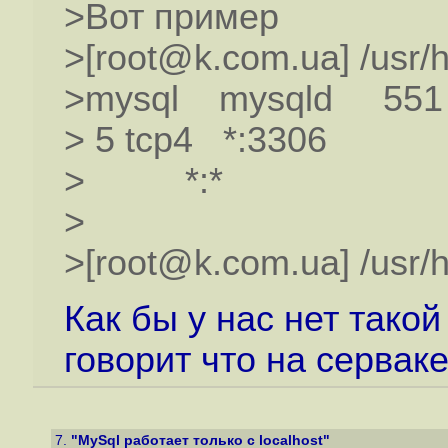
>Вот пример
>[root@k.com.ua] /usr/h
>mysql mysqld 55
> 5 tcp4 *:3306
> *:*
>
>[root@k.com.ua] /usr/h
Как бы у нас нет такой
говорит что на сервак
7.
"MySql работает только с localhost"