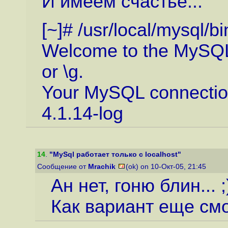
И имеем счастье...
[~]# /usr/local/mysql/b
Welcome to the MySQL
or \g.
Your MySQL connection 
4.1.14-log
14
.
"MySql работает только с localhost"
Сообщение от
Mrachik
(ok) on 10-Окт-05, 21:45
Ан нет, гоню блин... ;
Как вариант еще смот