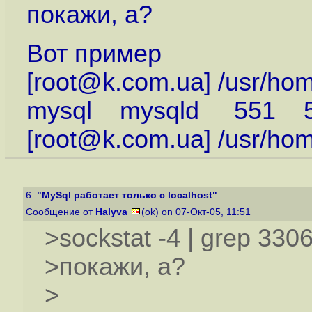
покажи, а?
Вот пример
[root@k.com.ua] /usr/home
mysql mysqld 551
[root@k.com.ua] /usr/ho
6.
"MySql работает только с localhost"
Сообщение от
Halyva
(ok) on 07-Окт-05, 11:51
>sockstat -4 | grep 330
>покажи, а?
>