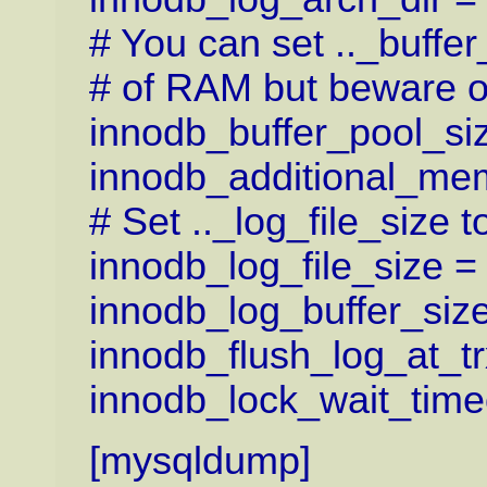
# You can set .._buffe
# of RAM but beware o
innodb_buffer_pool_si
innodb_additional_me
# Set .._log_file_size t
innodb_log_file_size 
innodb_log_buffer_siz
innodb_flush_log_at_t
innodb_lock_wait_time
[mysqldump]