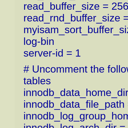
read_buffer_size = 25
read_rnd_buffer_size 
myisam_sort_buffer_s
log-bin
server-id = 1
# Uncomment the follo
tables
innodb_data_home_dir =
innodb_data_file_path
innodb_log_group_home
innodb_log_arch_dir = 