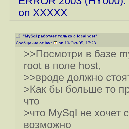
ERROR 2003 (HY000): C
on XXXXX
12.
"MySql работает только с localhost"
Сообщение от
lavr
on 10-Окт-05, 17:23
>>Посмотри в базе my
root в поле host,
>>вроде должно стоят
>Как бы больше то пр
что
>что MySql не хочет с
возможно