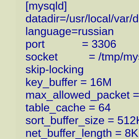
[mysqld]
datadir=/usr/local/var/
language=russian
port = 3306
socket = /tmp/mys
skip-locking
key_buffer = 16M
max_allowed_packet 
table_cache = 64
sort_buffer_size = 512
net_buffer_length = 8K