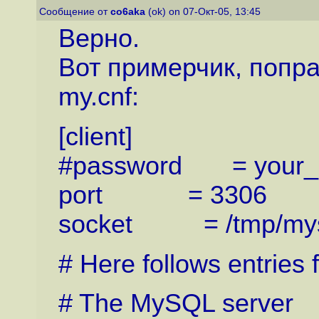
Сообщение от
co6aka
(ok) on 07-Окт-05, 13:45
Верно.
Вот примерчик, попра
my.cnf:
[client]
#password = your_
port = 3306
socket = /tmp/mys
# Here follows entries
# The MySQL server