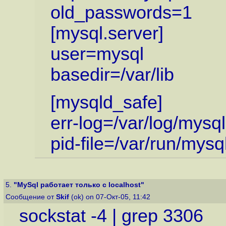
old_passwords=1
[mysql.server]
user=mysql
basedir=/var/lib
[mysqld_safe]
err-log=/var/log/mysq
pid-file=/var/run/mys
5.
"MySql работает только с localhost"
Сообщение от
Skif
(ok) on 07-Окт-05, 11:42
sockstat -4 | grep 3306