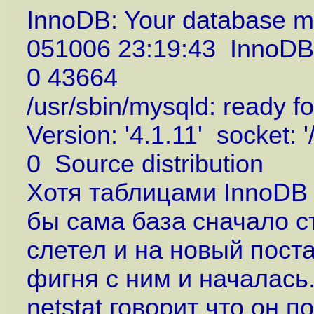
InnoDB: Your database ma
051006 23:19:43 InnoDB:
0 43664
/usr/sbin/mysqld: ready f
Version: '4.1.11' socket: 
0 Source distribution
Хотя таблицами InnoDB 
бы сама база сначало ст
слетел и на новый поста
фигня с ним и началась
netstat говорит что он п