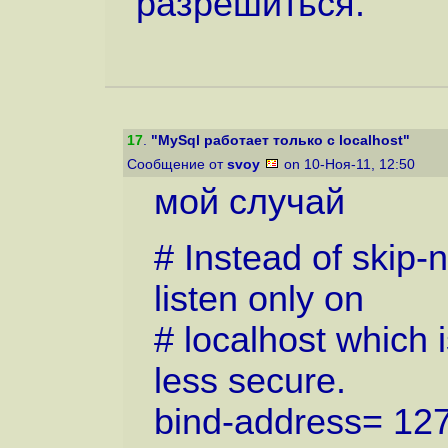
разрешиться.
17
.
"MySql работает только с localhost"
Сообщение от
svoy
on 10-Ноя-11, 12:50
мой случай
# Instead of skip-
listen only on
# localhost which 
less secure.
bind-address= 127