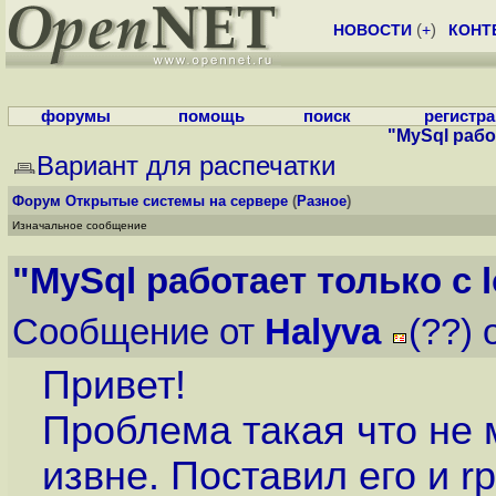
НОВОСТИ
(
+
)
КОНТ
форумы
помощь
поиск
регистр
"MySql рабо
Вариант для распечатки
Форум
Открытые системы на сервере
(
Разное
)
Изначальное сообщение
"MySql работает только с l
Сообщение от
Halyva
(??) 
Привет!
Проблема такая что не 
извне. Поставил его и r