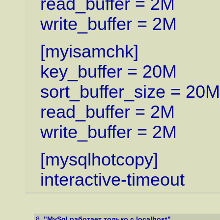
read_buffer = 2M
write_buffer = 2M
[myisamchk]
key_buffer = 20M
sort_buffer_size = 20M
read_buffer = 2M
write_buffer = 2M
[mysqlhotcopy]
interactive-timeout
8.
"MySql работает только с localhost"