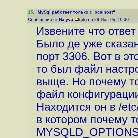
15
.
"MySql работает только с localhost"
Сообщение от
Halyva
(ok) on 29-Ноя-05, 10:30
Извените что ответ 
Было де уже сказа
порт 3306. Вот в э
то был файл настр
выще. Но почему то
файл конфигурации
Находится он в /etc
в котором почему т
MYSQLD_OPTIONS="-