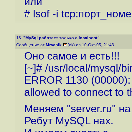
или
# lsof -i tcp:порт_ном
13.
"MySql работает только с localhost"
Сообщение от
Mrachik
(ok) on 10-Окт-05, 21:43
Оно самое и есть!!!
[~]# /usr/local/mysql/b
ERROR 1130 (00000): H
allowed to connect to 
Меняем "server.ru" на
Ребут MySQL нах.