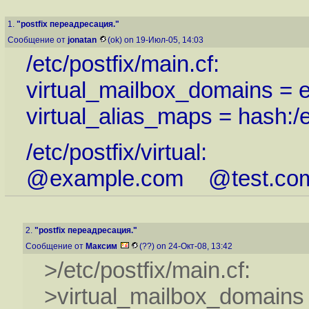
1.
"postfix переадресация."
Сообщение от
jonatan
(ok) on 19-Июл-05, 14:03
/etc/postfix/main.cf:
virtual_mailbox_domains =
virtual_alias_maps = hash:/et
/etc/postfix/virtual:
@example.com @test.co
2.
"postfix переадресация."
Сообщение от
Максим
(??) on 24-Окт-08, 13:42
>/etc/postfix/main.cf:
>virtual_mailbox_domains