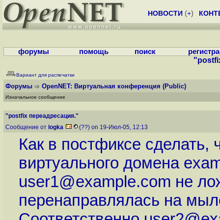
НОВОСТИ
(
+
)
КОНТ
форумы
помощь
поиск
регистр
"postf
Вариант для распечатки
Форумы
OpenNET: Виртуальная конференция
(Public)
Изначальное сообщение
"postfix переадресация."
Сообщение от
logka
(??) on 19-Июл-05, 12:13
Как в постфиксе сделать, 
виртуального домена exam
user1@example.com не ложи
перенаправлялась на мыло
Соответственно user2@exa