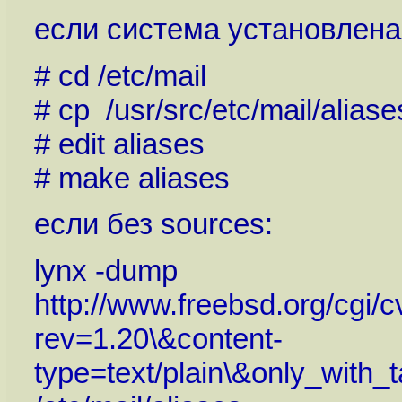
если система установлена 
# cd /etc/mail
# cp /usr/src/etc/mail/aliase
# edit aliases
# make aliases
если без sources:
lynx -dump
http://www.freebsd.org/cgi/c
rev=1.20\&content-
type=text/plain\&only_w