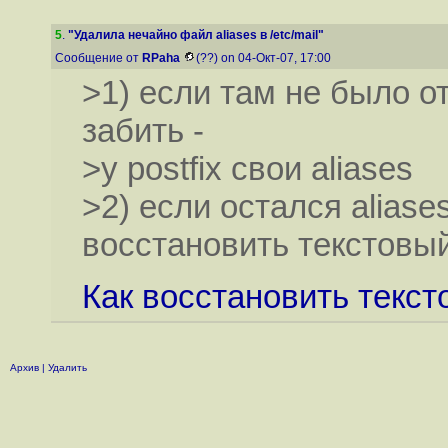
5
.
"Удалила нечайно файл aliases в /etc/mail"
Сообщение от
RPaha
(??) on 04-Окт-07, 17:00
>1) если там не было о
забить -
>у postfix свои aliases
>2) если остался aliase
восстановить текстовы
Как восстановить текс
Архив
|
Удалить