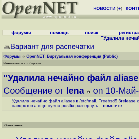
НОВОСТИ
(
+
)
КОНТ
форумы
помощь
поиск
регистр
"Удалила нечайн
Вариант для распечатки
Форумы
OpenNET: Виртуальная конференция
(Public)
Изначальное сообщение
"Удалила нечайно файл aliases
Сообщение от
lena
on 10-Май-
Удалила нечайно файл aliases в /etc/mail. Freebsd5.3release
наворотов а еще нужно postfix развернуть .. помогите.........
Оглавление