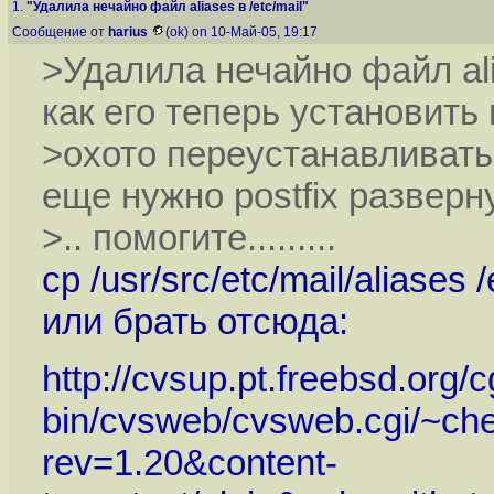
1.
"Удалила нечайно файл aliases в /etc/mail"
Сообщение от
harius
(ok) on 10-Май-05, 19:17
>Удалила нечайно файл alia
как его теперь установить 
>охото переустанавливать
еще нужно postfix разверн
>.. помогите.........
cp /usr/src/etc/mail/aliases /
или брать отсюда:
http://cvsup.pt.freebsd.org/c
bin/cvsweb/cvsweb.cgi/~chec
rev=1.20&content-