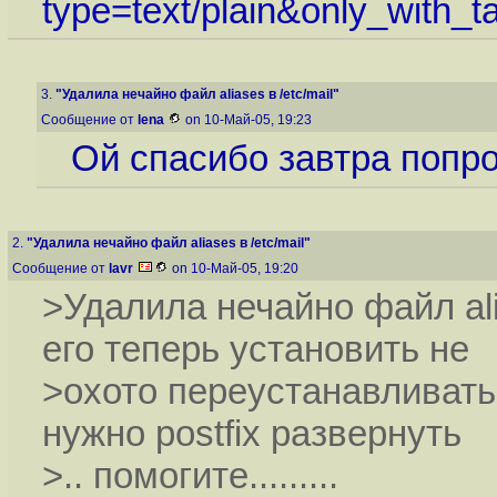
type=text/plain&only_wi
3.
"Удалила нечайно файл aliases в /etc/mail"
Сообщение от
lena
on 10-Май-05, 19:23
Ой спасибо завтра попр
2.
"Удалила нечайно файл aliases в /etc/mail"
Сообщение от
lavr
on 10-Май-05, 19:20
>Удалила нечайно файл alia
его теперь установить не
>охото переустанавливать
нужно postfix развернуть
>.. помогите.........