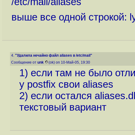
/etc/mail/aliases
выше все одной строкой: lyn
4.
"Удалила нечайно файл aliases в /etc/mail"
Сообщение от
unk
(ok) on 10-Май-05, 19:30
1) если там не было отли
у postfix свои aliases
2) если остался aliases.
текстовый вариант