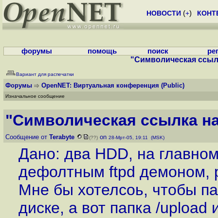
НОВОСТИ
(
+
)
КОНТ
форумы
помощь
поиск
ре
"Символическая ссылк
Вариант для распечатки
Форумы
OpenNET: Виртуальная конференция
(Public)
Изначальное сообщение
"Символическая ссылка на 
Сообщение от
Terabyte
on
(??)
28-Мрт-05, 19:11 (MSK)
Дано: два HDD, на главном
дефолтным ftpd демоном, ра
Мне бы хотелсоь, чтобы па
диске, а вот папка /upload 