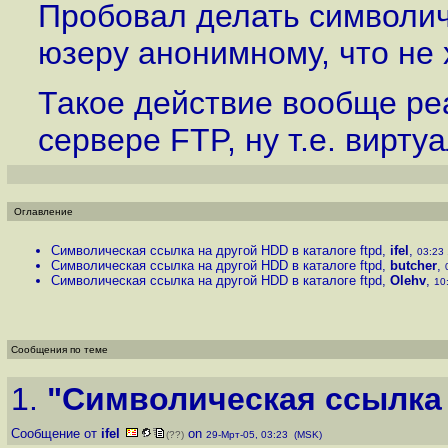
Пробовал делать символич
юзеру анонимному, что не х
Такое действие вообще ре
сервере FTP, ну т.е. вирту
Оглавление
Символическая ссылка на другой HDD в каталоге ftpd
,
ifel
,
03:23 
Символическая ссылка на другой HDD в каталоге ftpd
,
butcher
,
Символическая ссылка на другой HDD в каталоге ftpd
,
Olehv
,
10
Сообщения по теме
1.
"Символическая ссылка н
Сообщение от
ifel
on
(??)
29-Мрт-05, 03:23 (MSK)