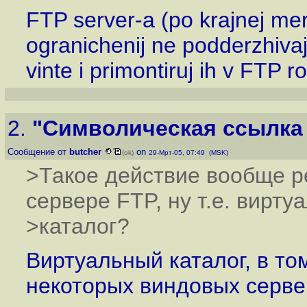
FTP server-a (po krajnej mer
ogranichenij ne podderzhivaj
vinte i primontiruj ih v FTP r
2.
"Символическая ссылка н
Сообщение от
butcher
on
(ok)
29-Мрт-05, 07:49 (MSK)
>Такое действие вообще р
сервере FTP, ну т.е. вирту
>каталог?
Виртуальный каталог, в то
некоторых виндовых сервер