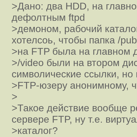
>Дано: два HDD, на главно
дефолтным ftpd
>демоном, рабочий каталог 
хотелсоь, чтобы папка /pub
>на FTP была на главном ди
>/video были на втором ди
символические ссылки, но
>FTP-юзеру анонимному, чт
>
>Такое действие вообще р
сервере FTP, ну т.е. вирту
>каталог?