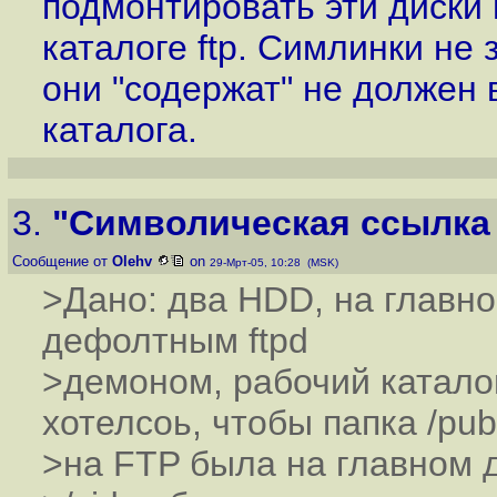
подмонтировать эти диски 
каталоге ftp. Симлинки не
они "содержат" не должен 
каталога.
3.
"Символическая ссылка н
Сообщение от
Olehv
on
29-Мрт-05, 10:28 (MSK)
>Дано: два HDD, на главно
дефолтным ftpd
>демоном, рабочий каталог 
хотелсоь, чтобы папка /pub
>на FTP была на главном ди