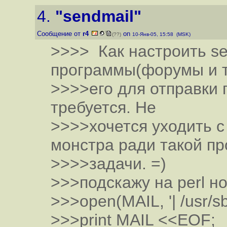
4.
"sendmail"
Сообщение от
r4
on
(??)
10-Янв-05, 15:58 (MSK)
>>>> Как настроить se
программы(форумы и т
>>>>его для отправки 
требуется. Не
>>>>хочется уходить с
монстра ради такой пр
>>>>задачи. =)
>>>подскажу на perl но
>>>open(MAIL, '| /usr/sbi
>>>print MAIL <<EOF;