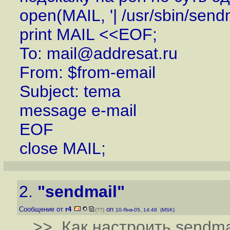
open(MAIL, '| /usr/sbin/sendma
print MAIL <<EOF;
To: mail@addresat.ru
From: $from-email
Subject: tema
message e-mail
EOF
close MAIL;
2.
"sendmail"
Сообщение от
r4
on
(??)
10-Янв-05, 14:48 (MSK)
>> Как настроить sendma