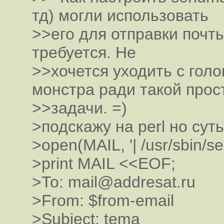
тд) могли использовать
>>его для отправки почт
требуется. Не
>>хочется уходить с гол
монстра ради такой прос
>>задачи. =)
>подскажу на perl но суть
>open(MAIL, '| /usr/sbin/sen
>print MAIL <<EOF;
>To: mail@addresat.ru
>From: $from-email
>Subject: tema