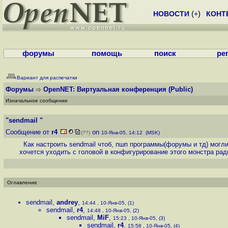
НОВОСТИ
(
+
)
КОНТ
форумы
помощь
поиск
ре
Вариант для распечатки
Форумы
OpenNET: Виртуальная конференция
(Public)
Изначальное сообщение
"sendmail "
Сообщение от
r4
on
(??)
10-Янв-05, 14:12 (MSK)
Как настроить sendmail чтоб, пшп программы(форумы и тд) могли 
хочется уходить с головой в конфигурирование этого монстра ради
Оглавление
sendmail
,
andrey
,
14:44 , 10-Янв-05, (1)
sendmail
,
r4
,
14:48 , 10-Янв-05, (2)
sendmail
,
MiF
,
15:23 , 10-Янв-05, (3)
sendmail
,
r4
,
15:58 , 10-Янв-05, (4)