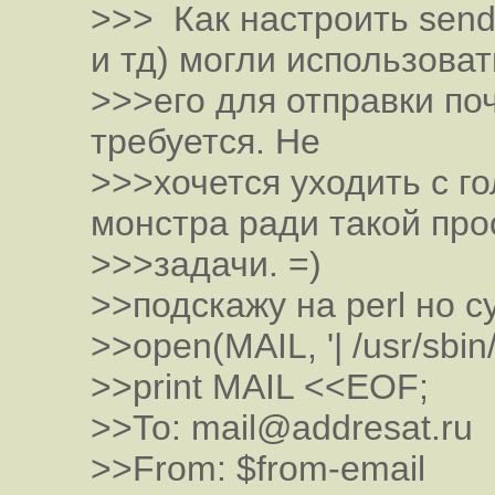
>>> Как настроить sen
и тд) могли использоват
>>>его для отправки по
требуется. Не
>>>хочется уходить с г
монстра ради такой про
>>>задачи. =)
>>подскажу на perl но с
>>open(MAIL, '| /usr/sbin/s
>>print MAIL <<EOF;
>>To: mail@addresat.ru
>>From: $from-email