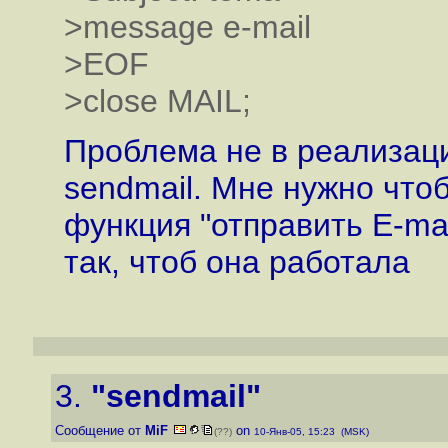
>message e-mail
>EOF
>close MAIL;
Проблема не в реализаци
sendmail. Мне нужно что
функция "отправить E-mai
так, чтоб она работала
3.
"sendmail"
Сообщение от
MiF
on
(??)
10-Янв-05, 15:23 (MSK)