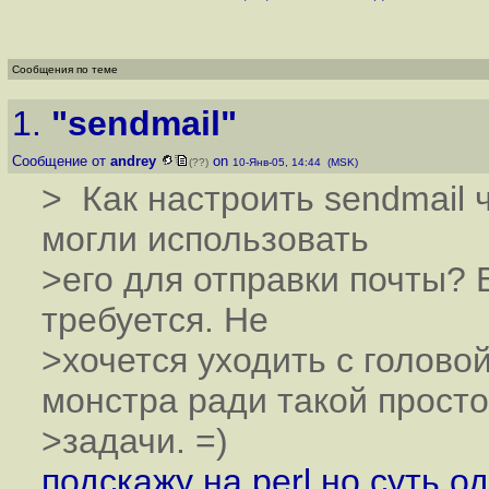
Сообщения по теме
1.
"sendmail"
Сообщение от
andrey
on
(??)
10-Янв-05, 14:44 (MSK)
> Как настроить sendmail 
могли использовать
>его для отправки почты? 
требуется. Не
>хочется уходить с голово
монстра ради такой прост
>задачи. =)
подскажу на perl но суть од