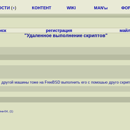
ОСТИ
(
+
)
КОНТЕНТ
WIKI
MAN'ы
ФО
иск
регистрация
майл
"Удаленное выполнение скриптов"
 с другой машины тоже на FreeBSD выполнить его с помошью друго скрип
нв-04, (1)