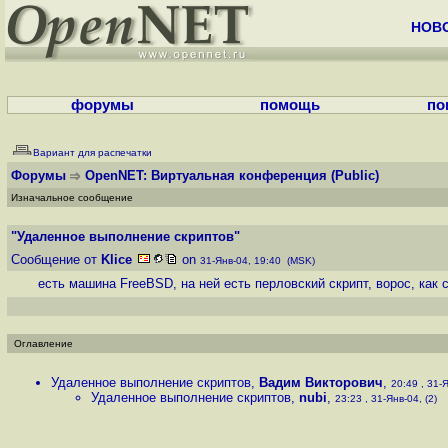
НОВ
форумы
помощь
по
Вариант для распечатки
Форумы
OpenNET: Виртуальная конференция
(Public)
Изначальное сообщение
"Удаленное выполнение скриптов"
Сообщение от
Klice
on
31-Янв-04, 19:40 (MSK)
есть машина FreeBSD, на ней есть перловский скрипт, ворос, как
Оглавление
Удаленное выполнение скриптов
,
Вадим Викторович
,
20:49 , 31-Я
Удаленное выполнение скриптов
,
nubi
,
23:23 , 31-Янв-04, (2)