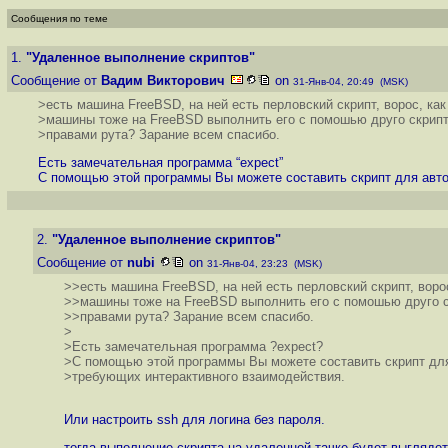
Сообщения по теме
1.
"Удаленное выполнение скриптов"
Сообщение от
Вадим Викторович
on
31-Янв-04, 20:49 (MSK)
>есть машина FreeBSD, на ней есть перловский скрипт, ворос, как
>машины тоже на FreeBSD выполнить его с помошью друго скрипт
>правами рута? Зарание всем спасибо.
Есть замечательная программа “expect”
С помощью этой программы Вы можете составить скрипт для авто
2.
"Удаленное выполнение скриптов"
Сообщение от
nubi
on
31-Янв-04, 23:23 (MSK)
>>есть машина FreeBSD, на ней есть перловский скрипт, ворос
>>машины тоже на FreeBSD выполнить его с помошью друго с
>>правами рута? Зарание всем спасибо.
>
>Есть замечательная программа ?expect?
>С помощью этой программы Вы можете составить скрипт для
>требующих интерактивного взаимодействия.
Или настроить ssh для логина без пароля.
тогда выполнение скрипта на удаленной тачке будет выглядет