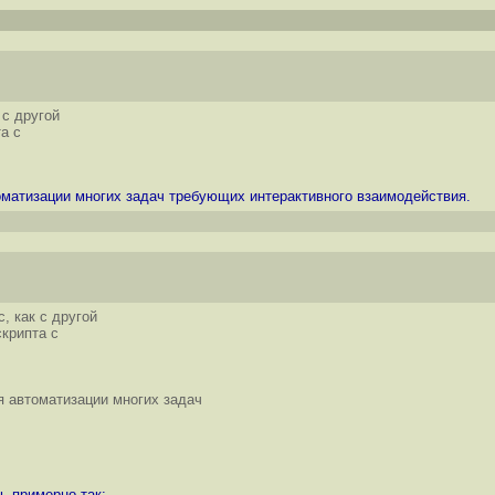
 с другой
а с
матизации многих задач требующих интерактивного взаимодействия.
, как с другой
крипта с
 автоматизации многих задач
ь примерно так: