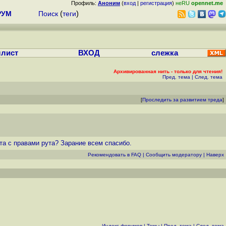
Профиль:
Аноним
(
вход
|
регистрация
)
неRU
opennet.me
РУМ
Поиск
(
теги
)
лист
ВХОД
слежка
Архивированная нить - только для чтения!
Пред. тема
|
След. тема
[
Проследить за развитием треда
]
та с правами рута? Зарание всем спасибо.
Рекомендовать в FAQ
|
Cообщить модератору
|
Наверх
Индекс форумов
|
Темы
|
Пред. тема
|
След. тема