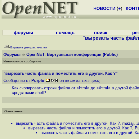
НОВОСТИ
(
+
)
КОНТ
форумы
помощь
поиск
ре
"вырезать часть файла
Вариант для распечатки
Форумы
OpenNET: Виртуальная конференция
(Public)
Изначальное сообщение
"вырезать часть файла и поместить его в другой. Как ?"
Сообщение от
Purple
on
09-Окт-03, 11:19 (MSK)
Как скопировать строки файла от <html> до </html> в другой фай
средствами shell?
Оглавление
вырезать часть файла и поместить его в другой. Как ?
,
mazaj
,
1
вырезать часть файла и поместить его в другой. Как ?
,
Pu
вырезать часть файла и поместить его в другой. Ка