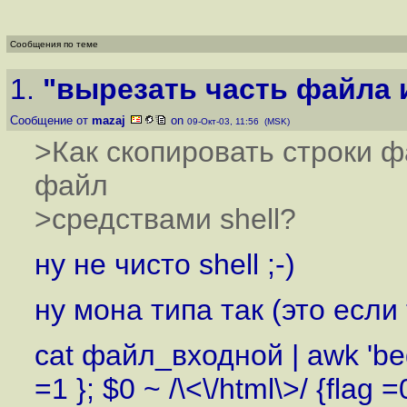
Сообщения по теме
1.
"вырезать часть файла и
Сообщение от
mazaj
on
09-Окт-03, 11:56 (MSK)
>Как скопировать строки фа
файл
>средствами shell?
ну не чисто shell ;-)
ну мона типа так (это если
cat файл_входной | awk 'begin
=1 }; $0 ~ /\<\/html\>/ {flag =0