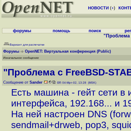
НОВОСТИ
(
+
)
КОНТ
форумы
помощь
поиск
ре
"Проблема 
Вариант для распечатки
Форумы
OpenNET: Виртуальная конференция
(Public)
Изначальное сообщение
"Проблема с FreeBSD-STAB
Сообщение от
Sander
on
04-Мрт-02, 13:28 (MSK)
Есть машина - гейт сети в 
интерфейса, 192.168... и 19
На ней настроен DNS (forw
sendmail+drweb, pop3, squid, 