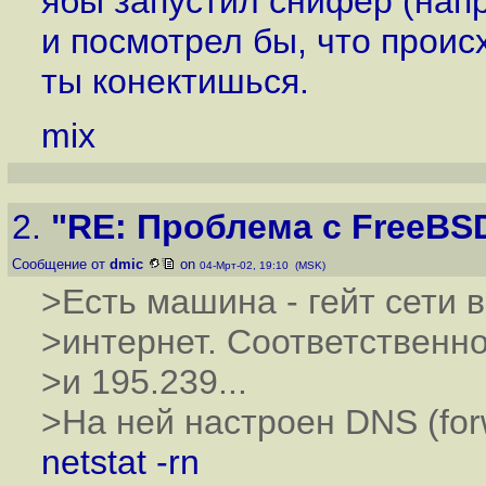
ябы запустил снифер (нап
и посмотрел бы, что проис
ты конектишься.
mix
2.
"RE: Проблема с FreeBS
Сообщение от
dmic
on
04-Мрт-02, 19:10 (MSK)
>Есть машина - гейт сети в
>интернет. Соответственно
>и 195.239...
>На ней настроен DNS (forw
netstat -rn