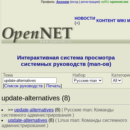
Профиль:
Аноним
(
вход
|
регистрация
)
неRU
opennet.me
НОВОСТИ
КОНТЕНТ
WIKI
M
(
+
)
Интерактивная система просмотра
системных руководств (man-ов)
Тема
Набор
Категори
[
Cписок руководств
|
Печать
]
update-alternatives (8)
>>
update-alternatives
(8)
( Русские man: Команды
системного администрирования )
update-alternatives
(8)
( Linux man: Команды системного
администрирования )