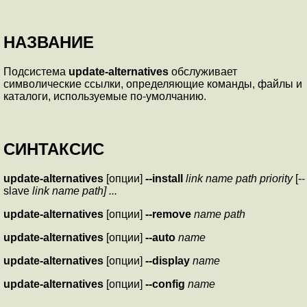
НАЗВАНИЕ
Подсистема
update-alternatives
обслуживает
символические ссылки, определяющие команды, файлы и
каталоги, используемые по-умолчанию.
СИНТАКСИС
update-alternatives
[опции]
--install
link name path priority
[--
slave
link name path]
...
update-alternatives
[опции]
--remove
name path
update-alternatives
[опции]
--auto
name
update-alternatives
[опции]
--display
name
update-alternatives
[опции]
--config
name