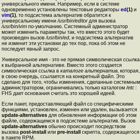
универсального имени. Например, если в системе
одновременно установлены текстовые редакторы
ed
(1)
и
vim
(1)
, то подсистема альтернатив обратится к
универсальному имени
/usr/bin/editor
для вызова
/usr/bin/vim
по-умолчанию. Системный администратор
может изменить параметры так, что вместо этого будет
произведен вызов
/usr/bin/ed
, и подсистема альтернатив
не изменит эти установки до тех пор, пока об этом не
последует явный запрос.
Универсальное имя - это не прямая символическая ссылка
к выбранной альтернативе. Вместо этого создается
символическая ссылка в
каталоге
альтернатив
, которая,
в свою очередь, ссылается на конкретный файл. Это
сделано для того, чтобы изменения, сделанные системным
администратором, ограничивались только каталогом
/etc
:
FHS дает основания считать это хорошей идеей.
Если пакет, предоставляющий файл со специфическими
функциями, установлен, изменен или удален, вызывается
update-alternatives
для обновления информации об этом
файле, содержащемся в подсистеме альтернатив. Вызов
update-alternatives
обычно происходит посредством
вызова
post-install
или
pre-install
скрипта, содержащегося
в пакете RPM.