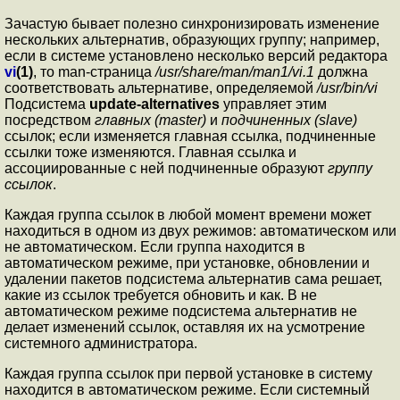
Зачастую бывает полезно синхронизировать изменение
нескольких альтернатив, образующих группу; например,
если в системе установлено несколько версий редактора
vi
(1)
, то man-страница
/usr/share/man/man1/vi.1
должна
соответствовать альтернативе, определяемой
/usr/bin/vi
Подсистема
update-alternatives
управляет этим
посредством
главных (master)
и
подчиненных (slave)
ссылок; если изменяется главная ссылка, подчиненные
ссылки тоже изменяются. Главная ссылка и
ассоциированные с ней подчиненные образуют
группу
ссылок
.
Каждая группа ссылок в любой момент времени может
находиться в одном из двух режимов: автоматическом или
не автоматическом. Если группа находится в
автоматическом режиме, при установке, обновлении и
удалении пакетов подсистема альтернатив сама решает,
какие из ссылок требуется обновить и как. В не
автоматическом режиме подсистема альтернатив не
делает изменений ссылок, оставляя их на усмотрение
системного администратора.
Каждая группа ссылок при первой установке в систему
находится в автоматическом режиме. Если системный