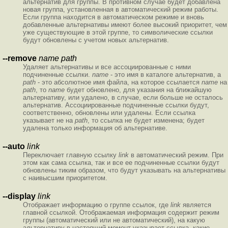
альтернатив для группы. В противном случае будет добавлена
новая группа, установленная в автоматический режим работы.
Если группа находится в автоматическом режиме и вновь
добавленные альтернативы имеют более высокий приоритет, чем
уже существующие в этой группе, то символические ссылки
будут обновлены с учетом новых альтернатив.
--remove
name path
Удаляет альтернативы и все ассоциированные с ними
подчиненные ссылки.
name
- это имя в каталоге альтернатив, а
path
- это абсолютное имя файла, на которое ссылается
name
на
path
, то
name
будет обновлено, для указания на ближайшую
альтернативу, или удалено, в случае, если больше не осталось
альтернатив. Ассоциированные подчиненные ссылки будут,
соответственно, обновлены или удалены. Если ссылка
указывает не на
path
, то ссылка не будет изменена; будет
удалена только информация об альтернативе.
--auto
link
Переключает главную ссылку
link
в автоматический режим. При
этом как сама ссылка, так и все ее подчиненные ссылки будут
обновлены тиким образом, что будут указывать на альтернативы
с наивысшим приоритетом.
--display
link
Отображает информацию о группе ссылок, где
link
является
главной ссылкой. Отображаемая информация содержит режим
группы (автоматический или не автоматический), на какую
альтернативу в настоящий момент указывает ссылка, какие