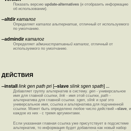
Показать версию
update-alternatives
(и отобразить информацию
об использовании).
--altdir
каталог
Определяет
каталог
альтернатив
, отличный от используемого
по умолчанию.
--admindir
каталог
Определяет
административный
каталог
, отличный от
используемого по умолчанию.
ДЕЙСТВИЯ
--install
link gen path pri
[
--slave
slink sgen spath
] ...
Добавляет группу альтернатив в систему.
gen
- универсальное
имя для главной ссылки,
link
- имя этой ссылки,
path
-
альтернатива для главной ссылки.
sgen
,
slink
и
spat
это
универсальное имя, ссылка и альтернатива для подчиненной
ссылки. Может быть определено любое число действий
--slave
, и
каждое из них - с тремя аргументами.
Если указанная главная ссылка уже присутствует в подсистеме
альтернатив, то информация будет добавлена как новый набор