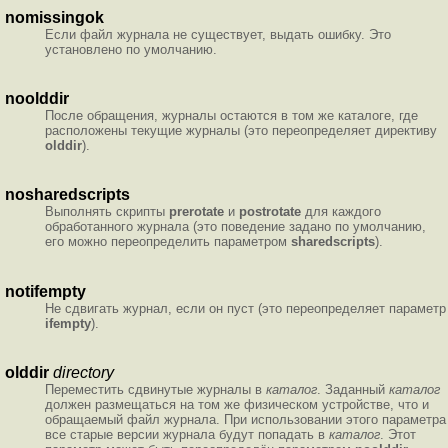
nomissingok
Если файл журнала не существует, выдать ошибку. Это
установлено по умолчанию.
noolddir
После обращения, журналы остаются в том же каталоге, где
расположены текущие журналы (это переопределяет директиву
olddir
).
nosharedscripts
Выполнять скрипты
prerotate
и
postrotate
для каждого
обработанного журнала (это поведение задано по умолчанию,
его можно переопределить параметром
sharedscripts
).
notifempty
Не сдвигать журнал, если он пуст (это переопределяет параметр
ifempty
).
olddir
directory
Переместить сдвинутые журналы в
каталог
. Заданный
каталог
должен размещаться на том же физическом устройстве, что и
обращаемый файл журнала. При использовании этого параметра
все старые версии журнала будут попадать в
каталог
. Этот