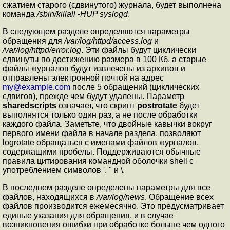
сжатием старого (сдвинутого) журнала, будет выполнена
команда
/sbin/killall -HUP syslogd
.
В следующем разделе определяются параметры
обращения для
/var/log/httpd/access.log
и
/var/log/httpd/error.log
. Эти файлы будут циклически
сдвинуты по достижению размера в 100 Кб, а старые
файлы журналов будут извлечены из архивов и
отправлены электронной почтой на адрес
my@example.com
после 5 обращений (циклических
сдвигов), прежде чем будут удалены. Параметр
sharedscripts
означает, что скрипт
postrotate
будет
выполнятся только один раз, а не после обработки
каждого файла. Заметьте, что двойные кавычки вокруг
первого имени файла в начале раздела, позволяют
logrotate обращаться с именами файлов журналов,
содержащими пробелы. Поддерживаются обычные
правила цитирования командной оболочки shell с
употреблением символов ', " и \.
В последнем разделе определены параметры для все
файлов, находящихся в
/var/log/news
. Обращение всех
файлов производится ежемесячно. Это предусматривает
единые указания для обращения, и в случае
возникновения ошибки при обработке больше чем одного