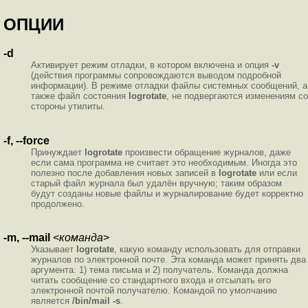
ОПЦИИ
-d
Активирует режим отладки, в котором включена и опция
-v
(действия программы сопровождаются выводом подробной
информации). В режиме отладки файлы системных сообщений, а
также файл состояния
logrotate
, не подвергаются изменениям со
стороны утилиты.
-f, --force
Принуждает
logrotate
произвести обращение журналов, даже
если сама программа не считает это необходимым. Иногда это
полезно после добавления новых записей в
logrotate
или если
старый файл журнала был удалён вручную; таким образом
будут созданы новые файлы и журналирование будет корректно
продолжено.
-m, --mail
<
команда
>
Указывает
logrotate
, какую команду использовать для отправки
журналов по электронной почте. Эта команда может принять два
аргумента: 1) тема письма и 2) получатель. Команда должна
читать сообщение со стандартного входа и отсылать его
электронной почтой получателю. Командой по умолчанию
является
/bin/mail -s
.