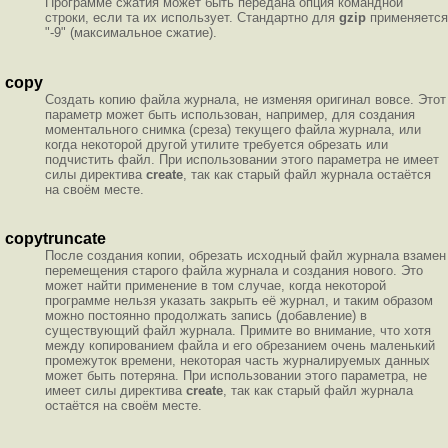
Программе сжатия может быть передана опция командной
строки, если та их использует. Стандартно для
gzip
применяется
"-9" (максимальное сжатие).
copy
Создать копию файла журнала, не изменяя оригинал вовсе. Этот
параметр может быть использован, например, для создания
моментального снимка (среза) текущего файла журнала, или
когда некоторой другой утилите требуется обрезать или
подчистить файл. При использовании этого параметра не имеет
силы директива
create
, так как старый файл журнала остаётся
на своём месте.
copytruncate
После создания копии, обрезать исходный файл журнала взамен
перемещения старого файла журнала и создания нового. Это
может найти применение в том случае, когда некоторой
программе нельзя указать закрыть её журнал, и таким образом
можно постоянно продолжать запись (добавление) в
существующий файл журнала. Примите во внимание, что хотя
между копированием файла и его обрезанием очень маленький
промежуток времени, некоторая часть журналируемых данных
может быть потеряна. При использовании этого параметра, не
имеет силы директива
create
, так как старый файл журнала
остаётся на своём месте.