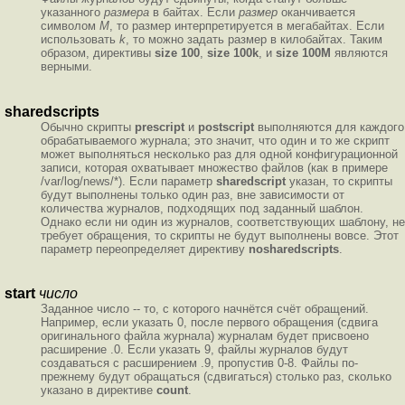
указанного
размера
в байтах. Если
размер
оканчивается
символом
M
, то размер интерпретируется в мегабайтах. Если
использовать
k
, то можно задать размер в килобайтах. Таким
образом, директивы
size 100
,
size 100k
, и
size 100M
являются
верными.
sharedscripts
Обычно скрипты
prescript
и
postscript
выполняются для каждого
обрабатываемого журнала; это значит, что один и то же скрипт
может выполняться несколько раз для одной конфигурационной
записи, которая охватывает множество файлов (как в примере
/var/log/news/*). Если параметр
sharedscript
указан, то скрипты
будут выполнены только один раз, вне зависимости от
количества журналов, подходящих под заданный шаблон.
Однако если ни один из журналов, соответствующих шаблону, не
требует обращения, то скрипты не будут выполнены вовсе. Этот
параметр переопределяет директиву
nosharedscripts
.
start
число
Заданное число -- то, с которого начнётся счёт обращений.
Например, если указать 0, после первого обращения (сдвига
оригинального файла журнала) журналам будет присвоено
расширение .0. Если указать 9, файлы журналов будут
создаваться с расширением .9, пропустив 0-8. Файлы по-
прежнему будут обращаться (сдвигаться) столько раз, сколько
указано в директиве
count
.