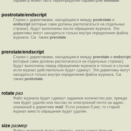
параметр может быть переопределён параметром
noolddir
.
postrotate
/
endscript
Строки с директивами, находящиеся между
postrotate
и
endscript
(которые сами должны располагаться на отдельных
строках), будут выполнены после обращения журнала. Эти
директивы могут находиться только внутри определения файла
журнала. См. также
prerotate
.
prerotate
/
endscript
Строки с директивами, находящиеся между
prerotate
и
endscript
(которые сами должны располагаться на отдельных строках),
будут выполнены перед обращением журнала и только в случае
если журнал действительно будет сдвинут. Эти директивы могут
находиться только внутри определения файла журнала. См.
также
postrotate
.
rotate
раз
Файл журнала будет сдвинут заданное количество
раз
, прежде
чем будет удалён или послан по электронной почте на адрес,
указанный в директиве
mail
. Если указано 0
раз
, то старый
журнал вместо обращения будет удалён.
size
размер
Файлы журналов будут сдвинуты, когда станут больше