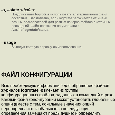
-s, --state
<
файл
>
Предписывает
logrotate
использовать альтернативный файл
состояния. Это полезно, если logrotate запускается от имени
разных пользователей для разных наборов файлов системных
сообщений. Файл состояния по умолчанию --
/var/lib/logrotate/status
.
--usage
Выводит краткую справку об использовании.
ФАЙЛ КОНФИГУРАЦИИ
Всю необходимую информацию для обращения файлов
журналов
logrotate
извлекает из группы
конфигурационных файлов, заданных в командной строке.
Каждый файл конфигурации может установить глобальные
опции (вместе с тем, локальные значения опций
переопределяют глобальные, а последующие
определения замещают предыдущие) и определить