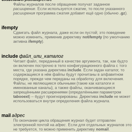
Файлы журналов после обращение получат заданное
расширение
. Если используется сжатие, то после указанного
расширения
программа сжатия добавит ещё одно (обычно
.gz
).
ifempty
Сдвигать файл журнала, даже если он пустой; это поведение
можно изменить, применив директиву
notifempty
(по умолчанию
активна
ifempty
).
include
файл_или_каталог
Читает файл, переданный в качестве аргумента, так, как будто
он включен построчно в тело конфигурационного файла с того
места, где указана директива
include
. Если задан каталог, то
содержащиеся в нём файлы будут прочитаны в алфавитном
порядке, прежде чем переданы на обработку для включения.
Файлы, не являющиеся обычными (такие как каталоги и
именованные каналы), а также файлы, оканчивающиеся
запрещёнными расширениями (определёнными параметром
tabooext
) -- будут проигнорированы. Директива
include
не может
использоваться внутри определения файла журнала.
mail
адрес
По окончании цикла обращения журнал будет отправлен
электронной почтой на
адрес
. Если для отдельных журналов это
не требуется, то можно применить директиву
nomail
.