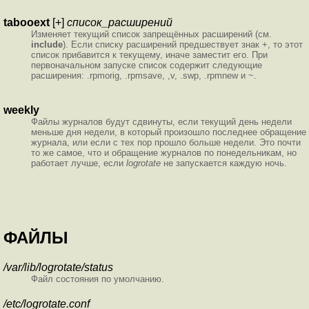
tabooext
[+]
список_расширений
Изменяет текущий список запрещённых расширений (см.
include
). Если списку расширений предшествует знак +, то этот
список прибавится к текущему, иначе заместит его. При
первоначальном запуске список содержит следующие
расширения: .rpmorig, .rpmsave, ,v, .swp, .rpmnew и ~.
weekly
Файлы журналов будут сдвинуты, если текущий день недели
меньше дня недели, в который произошло последнее обращение
журнала, или если с тех пор прошло больше недели. Это почти
то же самое, что и обращение журналов по понедельникам, но
работает лучше, если
logrotate
не запускается каждую ночь.
ФАЙЛЫ
/var/lib/logrotate/status
Файл состояния по умолчанию.
/etc/logrotate.conf