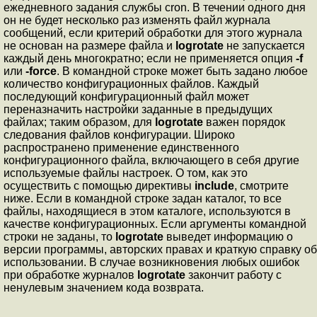
ежедневного задания службы cron. В течении одного дня
он не будет несколько раз изменять файл журнала
сообщений, если критерий обработки для этого журнала
не основан на размере файла и
logrotate
не запускается
каждый день многократно; если не применяется опция
-f
или
-force
. В командной строке может быть задано любое
количество конфигурационных файлов. Каждый
последующий конфигурационный файл может
переназначить настройки заданные в предыдущих
файлах; таким образом, для
logrotate
важен порядок
следования файлов конфигурации. Широко
распространено применение единственного
конфигурационного файла, включающего в себя другие
используемые файлы настроек. О том, как это
осуществить с помощью директивы
include
, смотрите
ниже. Если в командной строке задан каталог, то все
файлы, находящиеся в этом каталоге, используются в
качестве конфигурационных. Если аргументы командной
строки не заданы, то
logrotate
выведет информацию о
версии программы, авторских правах и краткую справку об
использовании. В случае возникновения любых ошибок
при обработке журналов
logrotate
закончит работу с
ненулевым значением кода возврата.