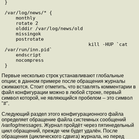
}

/var/log/news/* {

    monthly

    rotate 2

    olddir /var/log/news/old

    missingok

    postrotate

                              kill -HUP `cat 
/var/run/inn.pid`

    endscript

    nocompress

Первые несколько строк устанавливают глобальные
опции; в данном примере после обращения журналы
сжимаются. Стоит отметить, что вставлять комментарии в
файл конфигурации можно в любой строке, первый
символ которой, не являющийся пробелом -- это символ
"#".
Следующий раздел этого конфигурационного файла
определяет обращение файла системных сообщений
/var/log/messages
. Журнал пройдёт через пятинедельный
цикл обращений, прежде чем будет удалён. После
обращения (циклического сдвига) журнала, но перед