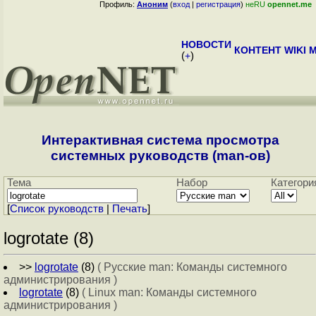
Профиль:
Аноним
(
вход
|
регистрация
)
неRU
opennet.me
НОВОСТИ
КОНТЕНТ
WIKI
M
(
+
)
Интерактивная система просмотра
системных руководств (man-ов)
Тема
Набор
Категори
[
Cписок руководств
|
Печать
]
logrotate (8)
>>
logrotate
(8)
( Русские man: Команды системного
администрирования )
logrotate
(8)
( Linux man: Команды системного
администрирования )