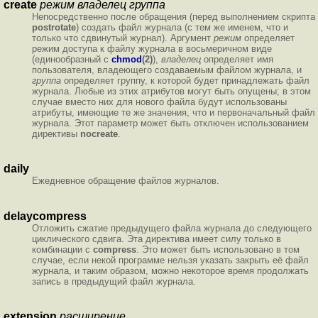
create
режим
владелец
группа
Непосредственно после обращения (перед выполнением скрипта
postrotate
) создать файл журнала (с тем же именем, что и
только что сдвинутый журнал). Аргумент
режим
определяет
режим доступа к файлу журнала в восьмеричном виде
(единообразный с
chmod
(2)
),
владелец
определяет имя
пользователя, владеющего создаваемым файлом журнала, и
группа
определяет группу, к которой будет принадлежать файл
журнала. Любые из этих атрибутов могут быть опущены; в этом
случае вместо них для нового файла будут использованы
атрибуты, имеющие те же значения, что и первоначальный файл
журнала. Этот параметр может быть отключен использованием
директивы
nocreate
.
daily
Ежедневное обращение файлов журналов.
delaycompress
Отложить сжатие предыдущего файла журнала до следующего
циклического сдвига. Эта директива имеет силу только в
комбинации с
compress
. Это может быть использовано в том
случае, если некой программе нельзя указать закрыть её файл
журнала, и таким образом, можно некоторое время продолжать
запись в предыдущий файл журнала.
extension
расширение