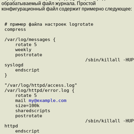
обрабатываемый файл журнала. Простой
конфигурационный файл содержит примерно следующее:
# пример файла настроек logrotate

compress

/var/log/messages {

    rotate 5

    weekly

    postrotate

                              /sbin/killall -HUP 
syslogd

    endscript

}

"/var/log/httpd/access.log" 
/var/log/httpd/error.log {

    rotate 5

    mail 
my@example.com
    size=100k

    sharedscripts

    postrotate

                              /sbin/killall -HUP 
httpd

    endscript
