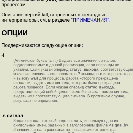
процессам.
Описание версий
kill
, встроенных в командные
интерпретаторы, см. в разделе
"ПРИМЕЧАНИЯ"
.
ОПЦИИ
Поддерживаются следующие опции:
-l
(Английская буква "эл".) Выдать все значения сигналов,
поддерживаемые в данной реализации, если операнды не
указаны. Если указан операнд
статус_выхода
, соответствующий
значению специального параметра
?
командного интерпретатора
и вызову
wait
для процесса, работа которого прекращена
сигналом, выдать имя сигнала, которым была прекращена
работа процесса. Если указан операнд
статус_выхода
,
представляющий собой целое число без знака - номер сигнала, -
выдать имя соответствующего сигнала. В противном случае,
результат не определен.
-s сигнал
Задает сигнал, который надо послать, используя одно из
символьных имен, заданных в заголовочном файле
<signal.h>
.
Значение сигнала распознается независимо от регистра