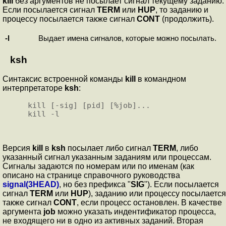
kill
без аргументов не посылает сигнал текущему заданию.
Если посылается сигнал
TERM
или
HUP
, то заданию и
процессу посылается также сигнал
CONT
(продолжить).
-l
Выдает имена сигналов, которые можно посылать.
ksh
Синтаксис встроенной команды
kill
в командном
интерпретаторе
ksh
:
kill [-sig] [pid] [%job]...

Версия
kill
в
ksh
посылает либо сигнал
TERM
, либо
указанный сигнал указанным заданиям или процессам.
Сигналы задаются по номерам или по именам (как
описано на странице справочного руководства
signal(3HEAD)
, но без префикса "
SIG
"). Если посылается
сигнал
TERM
или
HUP
), заданию или процессу посылается
также сигнал
CONT
, если процесс остановлен. В качестве
аргумента
job
можно указать индентификатор процесса,
не входящего ни в одно из активных заданий. Вторая