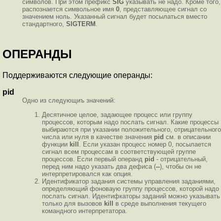
символов. При этом префикс
SIG
указывать не надо. Кроме того,
распознается символьное имя
0
, представляющее сигнал со
значением ноль. Указанный сигнал будет посылаться вместо
стандартного,
SIGTERM
.
ОПЕРАНДЫ
Поддерживаются следующие операнды:
pid
Одно из следующиъ значений:
Десятичное целое, задающее процесс или группу
процессов, которым надо послать сигнал. Какие процессы
выбираются при указании положительного, отрицательного
числа или нуля в качестве значения
pid
см. в описании
функции
kill
. Если указан процесс номер 0, посылается
сигнал всем процессам в соответствующей группе
процессов. Если первый операнд
pid
- отрицательный,
перед ним надо указать два дефиса (
--
), чтобы он не
интерпретировался как опция.
Идентификатор задания системы управления заданиями,
определяющий фоноваую группу процессов, которой надо
послать сигнал. Идентифкаторы заданий можно указывать
только для вызовов
kill
в среде выполнения текущего
командного интерпретатора.