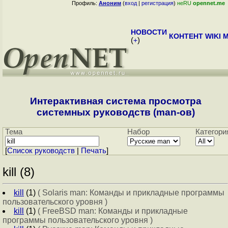
Профиль:
Аноним
(
вход
|
регистрация
)
неRU
opennet.me
НОВОСТИ
КОНТЕНТ
WIKI
M
(
+
)
Интерактивная система просмотра
системных руководств (man-ов)
Тема
Набор
Категори
[
Cписок руководств
|
Печать
]
kill (8)
kill
(1)
( Solaris man: Команды и прикладные программы
пользовательского уровня )
kill
(1)
( FreeBSD man: Команды и прикладные
программы пользовательского уровня )