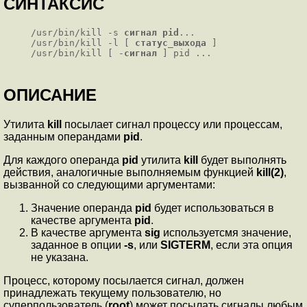
СИНТАКСИС
/usr/bin/kill -s
сигнал
pid
...
/usr/bin/kill -l [
статус_выхода
]
/usr/bin/kill [ -
сигнал
] pid ...
ОПИСАНИЕ
Утилита
kill
посылает сигнал процессу или процессам,
заданным операндами
pid
.
Для каждого операнда
pid
утилита
kill
будет выполнять
действия, аналогичные выполняемым функцией
kill(2)
,
вызванной со следующими аргументами:
Значение операнда
pid
будет использоваться в
качестве аргумента
pid
.
В качестве аргумента
sig
используетсмя значение,
заданное в опции
-s
, или
SIGTERM
, если эта опция
не указана.
Процесс, которому посылается сигнал, должен
принадлежать текущему пользователю, но
суперпользователь (
root
) может посылать сигналы любым