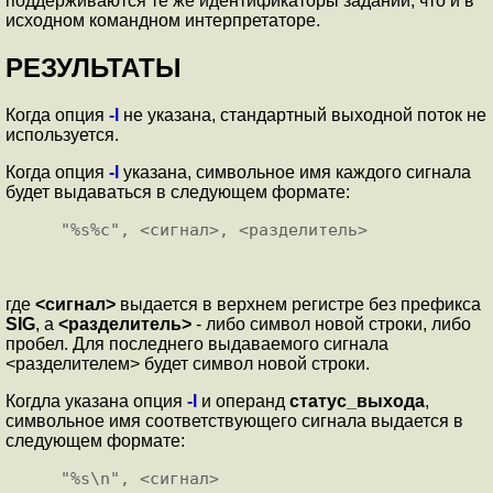
поддерживаются те же идентификаторы заданий, что и в
исходном командном интерпретаторе.
РЕЗУЛЬТАТЫ
Когда опция
-l
не указана, стандартный выходной поток не
используется.
Когда опция
-l
указана, символьное имя каждого сигнала
будет выдаваться в следующем формате:
где
<сигнал>
выдается в верхнем регистре без префикса
SIG
, а
<разделитель>
- либо символ новой строки, либо
пробел. Для последнего выдаваемого сигнала
<разделителем> будет символ новой строки.
Когдла указана опция
-l
и операнд
статус_выхода
,
символьное имя соответствующего сигнала выдается в
следующем формате: