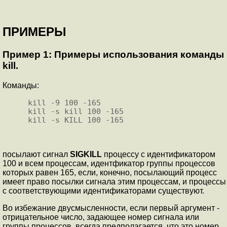
ПРИМЕРЫ
Пример 1: Примеры использования команды
kill.
Команды:
kill -9 100 -165

kill -s kill 100 -165

посылают сигнал
SIGKILL
процессу с идентификатором
100 и всем процессам, идентфикатор группы процессов
которых равен 165, если, конечно, посылающий процесс
имеет право посылки сигнала этим процессам, и процессы
с соответствующими идентификаторами существуют.
Во избежание двусмысленности, если первый аргумент -
отрицательное число, задающее номер сигнала или
группы процессов, всегда предполагается, что это номер