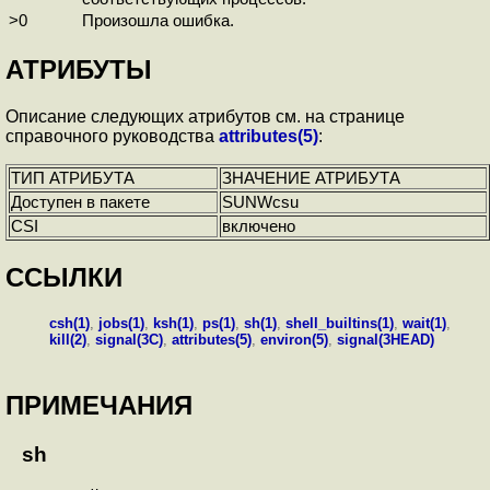
>0
Произошла ошибка.
АТРИБУТЫ
Описание следующих атрибутов см. на странице
справочного руководства
attributes(5)
:
ТИП АТРИБУТА
ЗНАЧЕНИЕ АТРИБУТА
Доступен в пакете
SUNWcsu
CSI
включено
ССЫЛКИ
csh(1)
,
jobs(1)
,
ksh(1)
,
ps(1)
,
sh(1)
,
shell_builtins(1)
,
wait(1)
,
kill(2)
,
signal(3C)
,
attributes(5)
,
environ(5)
,
signal(3HEAD)
ПРИМЕЧАНИЯ
sh