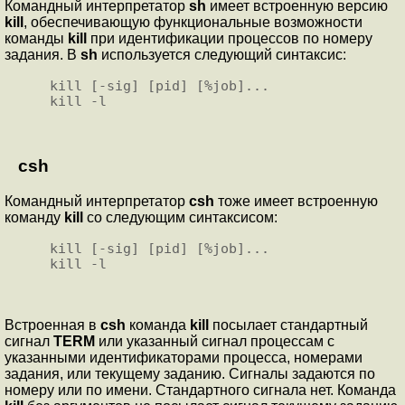
Командный интерпретатор
sh
имеет встроенную версию
kill
, обеспечивающую функциональные возможности
команды
kill
при идентификации процессов по номеру
задания. В
sh
используется следующий синтаксис:
kill [-sig] [pid] [%job]...

csh
Командный интерпретатор
csh
тоже имеет встроенную
команду
kill
со следующим синтаксисом:
kill [-sig] [pid] [%job]...

Встроенная в
csh
команда
kill
посылает стандартный
сигнал
TERM
или указанный сигнал процессам с
указанными идентификаторами процесса, номерами
задания, или текущему заданию. Сигналы задаются по
номеру или по имени. Стандартного сигнала нет. Команда