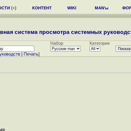
ОСТИ
(
+
)
КОНТЕНТ
WIKI
MAN'ы
ФО
вная система просмотра системных руководст
Набор
Категория
уководств
|
Печать
]
емя