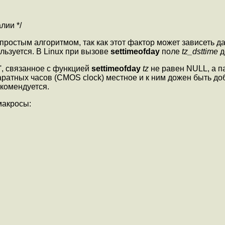
лии */
 простым алгоритмом, так как этот фактор может зависеть 
льзуется. В Linux при вызове
settimeofday
поле
tz_dsttime
д
', связанное с функцией
settimeofday
tz
не равен NULL, а 
аратных часов (CMOS clock) местное и к ним дожен быть до
екомендуется.
макросы: