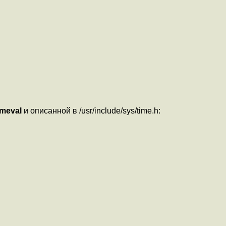
imeval
и описанной в /usr/include/sys/time.h: