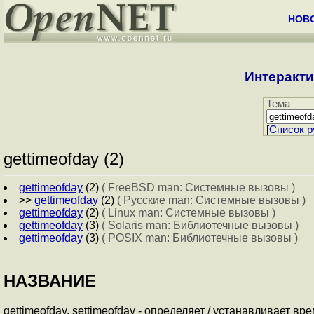
НОВ
Интеракти
Тема
[
Cписок р
gettimeofday (2)
gettimeofday
(2)
( FreeBSD man: Системные вызовы )
>>
gettimeofday
(2)
( Русские man: Системные вызовы )
gettimeofday
(2)
( Linux man: Системные вызовы )
gettimeofday
(3)
( Solaris man: Библиотечные вызовы )
gettimeofday
(3)
( POSIX man: Библиотечные вызовы )
НАЗВАНИЕ
gettimeofday, settimeofday - определяет / устанавливает вр