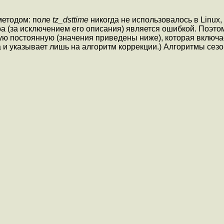
методом: поле
tz_dsttime
никогда не использовалось в Linux,
ра (за исключением его описания) является ошибкой. Поэтом
ю постоянную (значения приведены ниже), которая включа
на и указывает лишь на алгоритм коррекции.) Алгоритмы сез