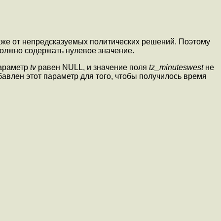
даже от непредсказуемых политических решений. Поэтому
олжно содержать нулевое значение.
параметр
tv
равен NULL, и значение поля
tz_minuteswest
не
бавлен этот параметр для того, чтобы получилось время