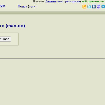
Профиль:
Аноним
(
вход
|
регистрация
)
неRU
opennet.me
РУМ
Поиск
(
теги
)
в (man-ов)