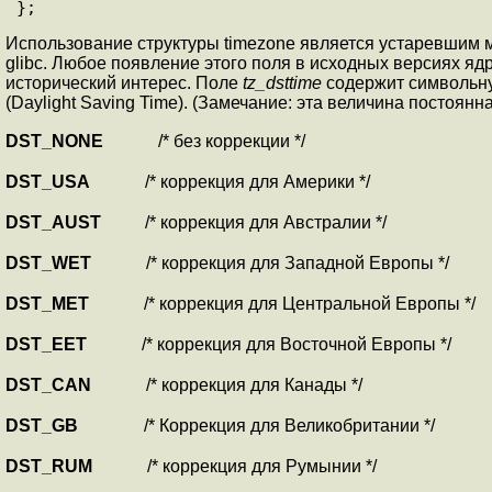
Использование структуры timezone является устаревшим 
glibc. Любое появление этого поля в исходных версиях яд
исторический интерес. Поле
tz_dsttime
содержит символьну
(Daylight Saving Time). (Замечание: эта величина постоян
DST_NONE
/* без коррекции */
DST_USA
/* коррекция для Америки */
DST_AUST
/* коррекция для Австралии */
DST_WET
/* коррекция для Западной Европы */
DST_MET
/* коррекция для Центральной Европы */
DST_EET
/* коррекция для Восточной Европы */
DST_CAN
/* коррекция для Канады */
DST_GB
/* Коррекция для Великобритании */
DST_RUM
/* коррекция для Румынии */