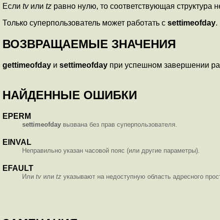
Если
tv
или
tz
равно нулю, то соответствующая структура н
Только суперпользователь может работать с
settimeofday
.
ВОЗВРАЩАЕМЫЕ ЗНАЧЕНИЯ
gettimeofday
и
settimeofday
при успешном завершении раб
НАЙДЕННЫЕ ОШИБКИ
EPERM
settimeofday
вызвана без прав суперпользователя.
EINVAL
Неправильно указан часовой пояс (или другие параметры).
EFAULT
Или
tv
или
tz
указывают на недоступную область адресного прос