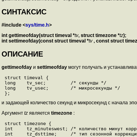
СИНТАКСИС
#include <
sys/time.h
>
int gettimeofday(struct timeval *
tv
, struct timezone *
tz
);
int settimeofday(const struct timeval *
tv
, const struct time
ОПИСАНИЕ
gettimeofday
и
settimeofday
могут получать и устанавлива
struct timeval {

long    tv_sec;         /* секунды */

long    tv_usec;        /* микросекунды */

и задающей количество секунд и микросекунд с начала эпо
Аргумент
tz
является
timezone
:
struct timezone {

int     tz_minuteswest; /* количество минут корр
int     tz_dsttime;     /* тип сезонной коррекци