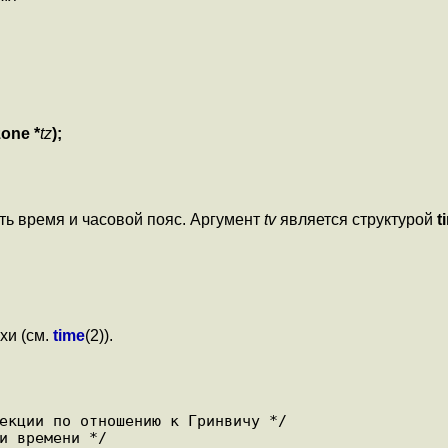
zone *
tz
);
ть время и часовой пояс. Аргумент
tv
является структурой
t
хи (см.
time
(2)).
екции по отношению к Гринвичу */

и времени */
