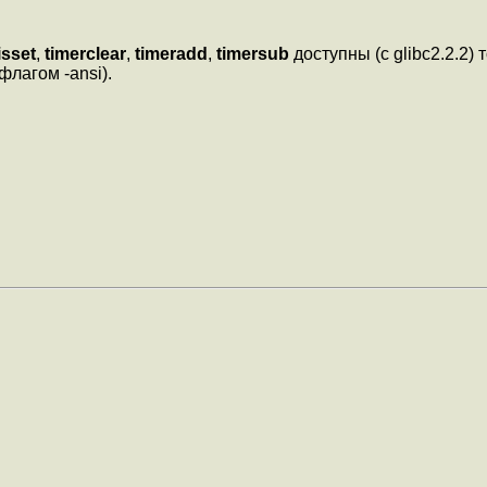
isset
,
timerclear
,
timeradd
,
timersub
доступны (с glibc2.2.2)
лагом -ansi).