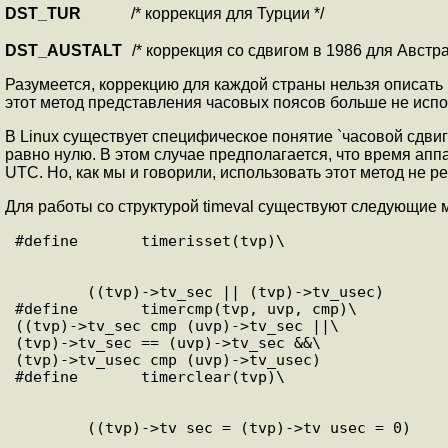
DST_TUR
/* коррекция для Турции */
DST_AUSTALT
/* коррекция со сдвигом в 1986 для Австра
Разумеется, коррекцию для каждой страны нельзя описать
этот метод представления часовых поясов больше не испо
В Linux существует специфическое понятие `часовой сдвиг
равно нулю. В этом случае предполагается, что время апп
UTC. Но, как мы и говорили, использовать этот метод не р
Для работы со структурой timeval существуют следующие 
        ((tvp)->tv_sec || (tvp)->tv_usec)

#define       timercmp(tvp, uvp, cmp)\

((tvp)->tv_sec cmp (uvp)->tv_sec ||\

(tvp)->tv_sec == (uvp)->tv_sec &&\

(tvp)->tv_usec cmp (uvp)->tv_usec)
