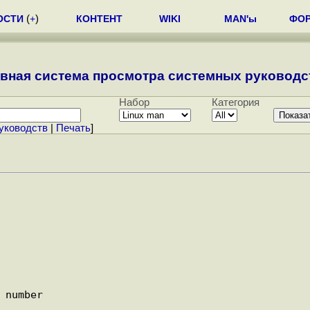
ОСТИ
(
+
)
КОНТЕНТ
WIKI
MAN'ы
ФО
вная система просмотра системных руководст
Набор
Категория
уководств
|
Печать
]