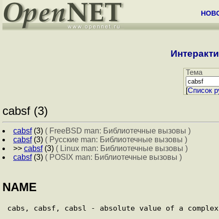
НОВ
Интеракти
Тема
[
Cписок р
cabsf (3)
cabsf
(3)
( FreeBSD man: Библиотечные вызовы )
cabsf
(3)
( Русские man: Библиотечные вызовы )
>>
cabsf
(3)
( Linux man: Библиотечные вызовы )
cabsf
(3)
( POSIX man: Библиотечные вызовы )
NAME