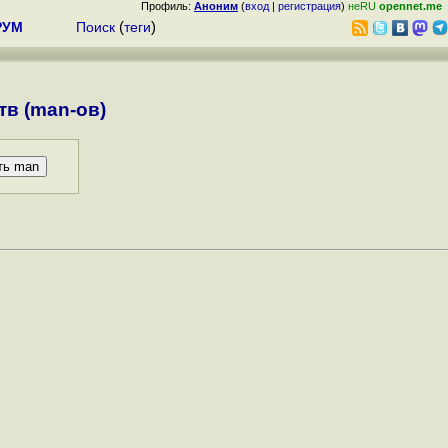
Профиль:
Аноним
(
вход
|
регистрация
)
неRU
opennet.me
РУМ
Поиск
(
теги
)
в (man-ов)