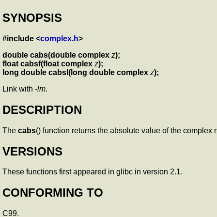
SYNOPSIS
#include <
complex.h
>
double cabs(double complex
z
);
float cabsf(float complex
z
);
long double cabsl(long double complex
z
);
Link with
-lm
.
DESCRIPTION
The
cabs
() function returns the absolute value of the comple
VERSIONS
These functions first appeared in glibc in version 2.1.
CONFORMING TO
C99.