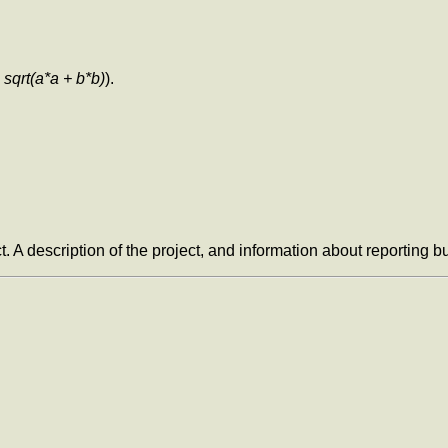
,
sqrt(a*a + b*b)
).
t. A description of the project, and information about reporting 