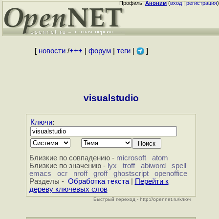
Профиль:
Аноним
(
вход
|
регистрация
)
[
новости
/
+++
|
форум
|
теги
|
]
visualstudio
Ключи
:
Близкие по совпадению -
microsoft
atom
Близкие по значению -
lyx
troff
abiword
spell
emacs
ocr
nroff
groff
ghostscript
openoffice
Разделы -
Обработка текста
|
Перейти к
дереву ключевых слов
Быстрый переход - http://opennet.ru/ключ