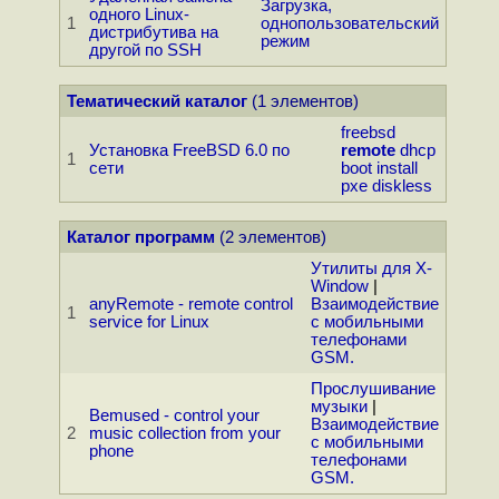
Загрузка,
одного Linux-
1
однопользовательский
дистрибутива на
режим
другой по SSH
Тематический каталог
(1 элементов)
freebsd
Установка FreeBSD 6.0 по
remote
dhcp
1
сети
boot
install
pxe
diskless
Каталог программ
(2 элементов)
Утилиты для X-
Window
|
anyRemote - remote control
Взаимодействие
1
service for Linux
с мобильными
телефонами
GSM.
Прослушивание
музыки
|
Bemused - control your
Взаимодействие
2
music collection from your
с мобильными
phone
телефонами
GSM.