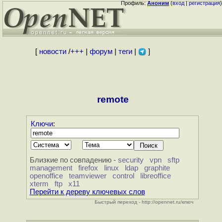
Профиль:
Аноним
(
вход
|
регистрация
)
[
новости
/
+++
|
форум
|
теги
|
]
remote
Ключи
:
Близкие по совпадению -
security
vpn
sftp
management
firefox
linux
ldap
graphite
openoffice
teamviewer
control
libreoffice
xterm
ftp
x11
Перейти к дереву ключевых слов
Быстрый переход - http://opennet.ru/ключ