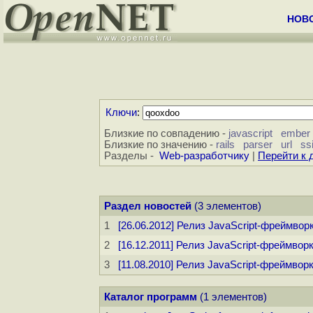
НОВ
Ключи
:
Близкие по совпадению -
javascript
ember
Близкие по значению -
rails
parser
url
ss
Разделы -
Web-разработчику
|
Перейти к 
Раздел новостей
(3 элементов)
1
[26.06.2012] Релиз JavaScript-фреймвор
2
[16.12.2011] Релиз JavaScript-фреймворк
3
[11.08.2010] Релиз JavaScript-фреймворк
Каталог программ
(1 элементов)