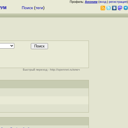
Профиль:
Аноним
(
вход
|
регистрация
)
РУМ
Поиск
(
теги
)
Быстрый переход - http://opennet.ru/ключ