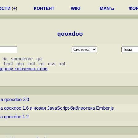
ОСТИ
(
+
)
КОНТЕНТ
WIKI
MAN'ы
ФО
qooxdoo
ria
sproutcore
gui
i
html
php
xml
cgi
css
xul
дереву ключевых слов
ка qooxdoo 2.0
а qooxdoo 1.6 и новая JavaScript-библиотека Ember.js
а qooxdoo 1.2