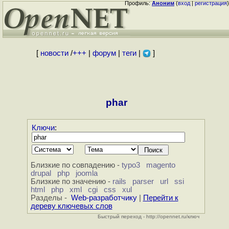
Профиль:
Аноним
(
вход
|
регистрация
)
[
новости
/
+++
|
форум
|
теги
|
]
phar
Ключи
:
Близкие по совпадению -
typo3
magento
drupal
php
joomla
Близкие по значению -
rails
parser
url
ssi
html
php
xml
cgi
css
xul
Разделы -
Web-разработчику
|
Перейти к
дереву ключевых слов
Быстрый переход - http://opennet.ru/ключ