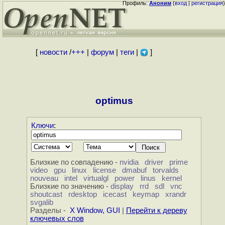
Профиль:
Аноним
(
вход
|
регистрация
)
[
новости
/
+++
|
форум
|
теги
|
]
optimus
Ключи
:
Близкие по совпадению -
nvidia
driver
prime
video
gpu
linux
license
dmabuf
torvalds
nouveau
intel
virtualgl
power
linus
kernel
Близкие по значению -
display
rrd
sdl
vnc
shoutcast
rdesktop
icecast
keymap
xrandr
svgalib
Разделы -
X Window, GUI
|
Перейти к дереву
ключевых слов