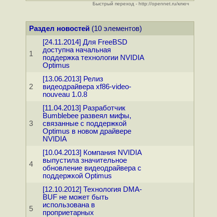
Быстрый переход - http://opennet.ru/ключ
Раздел новостей
(10 элементов)
[24.11.2014] Для FreeBSD
доступна начальная
1
поддержка технологии NVIDIA
Optimus
[13.06.2013] Релиз
2
видеодрайвера xf86-video-
nouveau 1.0.8
[11.04.2013] Разработчик
Bumblebee развеял мифы,
3
связанные с поддержкой
Optimus в новом драйвере
NVIDIA
[10.04.2013] Компания NVIDIA
выпустила значительное
4
обновление видеодрайвера с
поддержкой Optimus
[12.10.2012] Технология DMA-
BUF не может быть
использована в
5
проприетарных