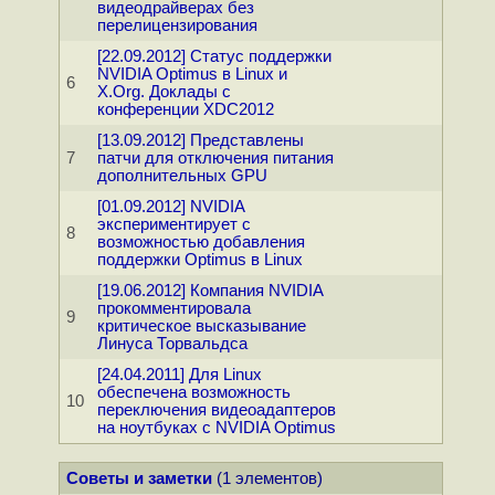
видеодрайверах без
перелицензирования
[22.09.2012] Cтатус поддержки
NVIDIA Optimus в Linux и
6
X.Org. Доклады с
конференции XDC2012
[13.09.2012] Представлены
7
патчи для отключения питания
дополнительных GPU
[01.09.2012] NVIDIA
экспериментирует с
8
возможностью добавления
поддержки Optimus в Linux
[19.06.2012] Компания NVIDIA
прокомментировала
9
критическое высказывание
Линуса Торвальдса
[24.04.2011] Для Linux
обеспечена возможность
10
переключения видеоадаптеров
на ноутбуках с NVIDIA Optimus
Советы и заметки
(1 элементов)