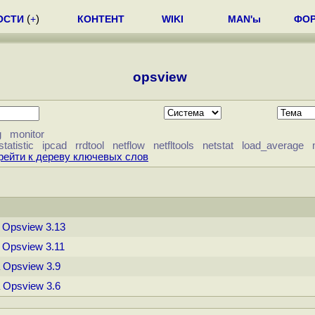
ОСТИ
(
+
)
КОНТЕНТ
WIKI
MAN'ы
ФО
opsview
g
monitor
statistic
ipcad
rrdtool
netflow
netfltools
netstat
load_average
рейти к дереву ключевых слов
 Opsview 3.13
 Opsview 3.11
 Opsview 3.9
 Opsview 3.6