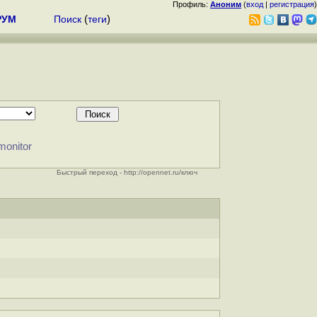
Профиль:
Аноним
(
вход
|
регистрация
)
РУМ
Поиск
(
теги
)
monitor
Быстрый переход - http://opennet.ru/ключ