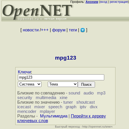
Профиль:
Аноним
(
вход
|
регистрация
)
[
новости
/
+++
|
форум
|
теги
|
]
mpg123
Ключи
:
Близкие по совпадению -
sound
audio
mp3
security
multimedia
xine
Близкие по значению -
tuner
shoutcast
icecast
mixer
speech
graph
iptv
divx
mencoder
mplayer
Разделы -
Мультимедиа
|
Перейти к дереву
ключевых слов
Быстрый переход - http://opennet.ru/ключ