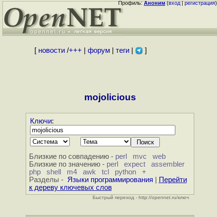
Профиль:
Аноним
(
вход
|
регистрация
)
[
новости
/
+++
|
форум
|
теги
|
]
mojolicious
Ключи
:
Близкие по совпадению -
perl
mvc
web
Близкие по значению -
perl
expect
assembler
php
shell
m4
awk
tcl
python
+
Разделы -
Языки программирования
|
Перейти
к дереву ключевых слов
Быстрый переход - http://opennet.ru/ключ