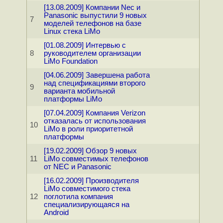
[13.08.2009] Компании Nec и
Panasonic выпустили 9 новых
7
моделей телефонов на базе
Linux стека LiMo
[01.08.2009] Интервью с
8
руководителем организации
LiMo Foundation
[04.06.2009] Завершена работа
над спецификациями второго
9
варианта мобильной
платформы LiMo
[07.04.2009] Компания Verizon
отказалась от использования
10
LiMo в роли приоритетной
платформы
[19.02.2009] Обзор 9 новых
11
LiMo совместимых телефонов
от NEC и Panasonic
[16.02.2009] Производителя
LiMo совместимого стека
12
поглотила компания
специализирующаяся на
Android