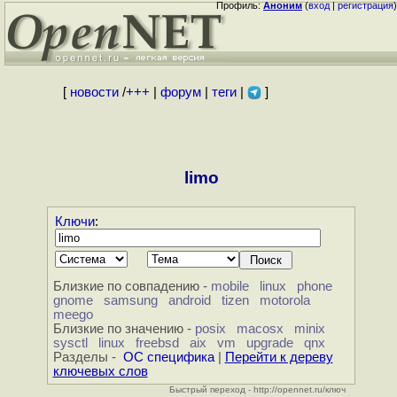
Профиль:
Аноним
(
вход
|
регистрация
)
[
новости
/
+++
|
форум
|
теги
|
]
limo
Ключи
:
Близкие по совпадению -
mobile
linux
phone
gnome
samsung
android
tizen
motorola
meego
Близкие по значению -
posix
macosx
minix
sysctl
linux
freebsd
aix
vm
upgrade
qnx
Разделы -
ОС специфика
|
Перейти к дереву
ключевых слов
Быстрый переход - http://opennet.ru/ключ