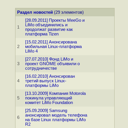
Раздел новостей
(29 элементов)
[28.09.2011] Проекты MeeGo и
LiMo объединились и
1
продолжат развитие как
платформа Tizen
[15.02.2011] Анонсирована
2
мобильная Linux-платформа
LiMo 4
[27.07.2010] Фонд LiMo и
3
проект GNOME объявили о
сотрудничестве
[16.02.2010] Анонсирован
4
третий выпуск Linux-
платформы LiMo
[13.10.2009] Компания Motorola
5
покинула управляющий
комитет LiMo Foundation
[25.09.2009] Samsung
анонсировал модель телефона
6
на базе Linux платформы LiMo
R2