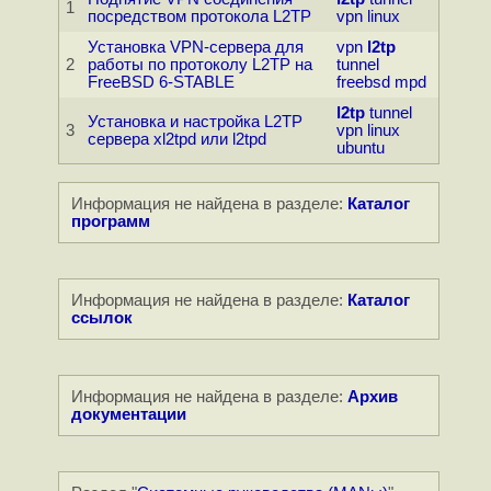
1
посредством протокола L2TP
vpn
linux
Установка VPN-сервера для
vpn
l2tp
2
работы по протоколу L2TP на
tunnel
FreeBSD 6-STABLE
freebsd
mpd
l2tp
tunnel
Установка и настройка L2TP
3
vpn
linux
сервера xl2tpd или l2tpd
ubuntu
Информация не найдена в разделе:
Каталог
программ
Информация не найдена в разделе:
Каталог
ссылок
Информация не найдена в разделе:
Архив
документации