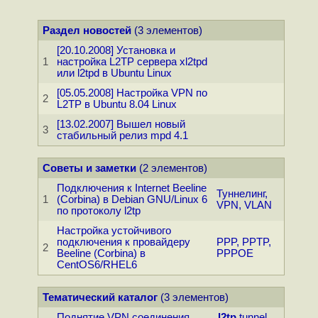
Раздел новостей
(3 элементов)
[20.10.2008] Установка и
1
настройка L2TP сервера xl2tpd
или l2tpd в Ubuntu Linux
[05.05.2008] Настройка VPN по
2
L2TP в Ubuntu 8.04 Linux
[13.02.2007] Вышел новый
3
стабильный релиз mpd 4.1
Советы и заметки
(2 элементов)
Подключения к Internet Beeline
Туннелинг,
1
(Corbina) в Debian GNU/Linux 6
VPN, VLAN
по протоколу l2tp
Настройка устойчивого
подключения к провайдеру
PPP, PPTP,
2
Beeline (Corbina) в
PPPOE
CentOS6/RHEL6
Тематический каталог
(3 элементов)
Поднятие VPN соединения
l2tp
tunnel