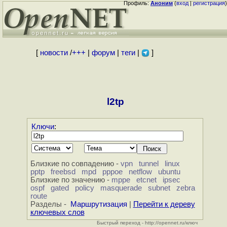
Профиль:
Аноним
(
вход
|
регистрация
)
[
новости
/
+++
|
форум
|
теги
|
]
l2tp
Ключи
:
Близкие по совпадению -
vpn
tunnel
linux
pptp
freebsd
mpd
pppoe
netflow
ubuntu
Близкие по значению -
mppe
etcnet
ipsec
ospf
gated
policy
masquerade
subnet
zebra
route
Разделы -
Маршрутизация
|
Перейти к дереву
ключевых слов
Быстрый переход - http://opennet.ru/ключ