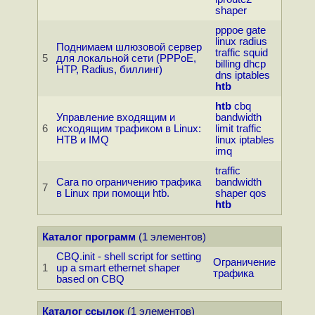
shaper
pppoe
gate
linux
radius
Поднимаем шлюзовой сервер
traffic
squid
5
для локальной сети (PPPoE,
billing
dhcp
HTP, Radius, биллинг)
dns
iptables
htb
htb
cbq
Управление входящим и
bandwidth
6
исходящим трафиком в Linux:
limit
traffic
HTB и IMQ
linux
iptables
imq
traffic
Сага по ограничению трафика
bandwidth
7
в Linux при помощи htb.
shaper
qos
htb
Каталог программ
(1 элементов)
CBQ.init - shell script for setting
Ограничение
1
up a smart ethernet shaper
трафика
based on CBQ
Каталог ссылок
(1 элементов)