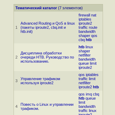
Тематический каталог
(7 элементов)
firewall
nat
iptables
Advanced Routing и QoS в linux
iproute2
1
(пакеты iproute2, cbq.init и
traffic
route
htb.init)
bandwidth
shaper
qos
cbq
htb
htb
linux
shaper
Дисциплина обработки
netfilter
2
очереди HTB. Руководство по
bandwidth
использованию.
queue
limit
iproute2
qos
iptables
Управление трафиком
traffic
limit
3
используя iproute2
netfilter
iproute2
htb
qos
imq
cbq
htb
queue
limit
Повесть о Linux и управлении
4
bandwidth
трафиком.
traffic
linux
iproute2