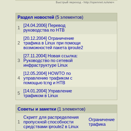
Быстрый переход - http://opennet.ru/ключ
Раздел новостей
(5 элементов)
[24.04.2006] Перевод
1
руководства по HTB
[20.12.2004] Ограничение
2
трафика в Linux при помощи
возможностей пакета iproute2
[27.11.2004] Новая ссылка:
3
Руководство по сетевой
инфраструктуре Linux
[12.05.2004] HOWTO по
4
управлению трафиком с
помощью tcng и HTB
[14.01.2004] Управление
5
трафиком в Linux
Советы и заметки
(1 элементов)
Скрипт для распределения
Ограничение
1
пропускной способности
трафика
средствами iproute2 в Linux