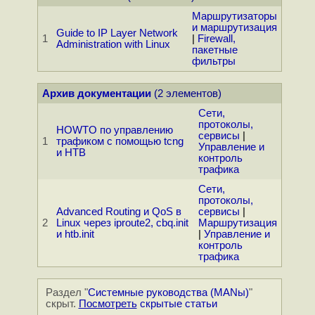
Маршрутизаторы
и маршрутизация
Guide to IP Layer Network
1
|
Firewall,
Administration with Linux
пакетные
фильтры
Архив документации
(2 элементов)
Сети,
протоколы,
HOWTO по управлению
сервисы
|
1
трафиком с помощью tcng
Управление и
и HTB
контроль
трафика
Сети,
протоколы,
Advanced Routing и QoS в
сервисы
|
2
Linux через iproute2, cbq.init
Маршрутизация
и htb.init
|
Управление и
контроль
трафика
Раздел "
Системные руководства (MANы)
"
скрыт.
Посмотреть
скрытые статьи