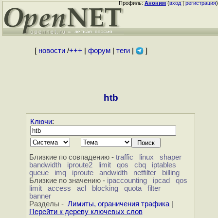
Профиль:
Аноним
(
вход
|
регистрация
)
[
новости
/
+++
|
форум
|
теги
|
]
htb
Ключи
:
Близкие по совпадению -
traffic
linux
shaper
bandwidth
iproute2
limit
qos
cbq
iptables
queue
imq
iproute
andwidth
netfilter
billing
Близкие по значению -
ipaccounting
ipcad
qos
limit
access
acl
blocking
quota
filter
banner
Разделы -
Лимиты, ограничения трафика
|
Перейти к дереву ключевых слов