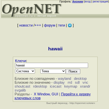
Профиль:
Аноним
(
вход
|
регистрация
)
[
новости
/
+++
|
форум
|
теги
|
]
hawaii
Ключи
:
Близкие по совпадению -
wayland
desktop
Близкие по значению -
display
rrd
sdl
vnc
shoutcast
rdesktop
icecast
keymap
xrandr
svgalib
Разделы -
X Window, GUI
|
Перейти к дереву
ключевых слов
Быстрый переход - http://opennet.ru/ключ