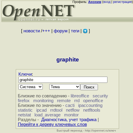
Профиль:
Аноним
(
вход
|
регистрация
)
[
новости
/
+++
|
форум
|
теги
|
]
graphite
Ключи
:
Близкие по совпадению -
libreoffice
security
firefox
monitoring
remote
rrd
openoffice
Близкие по значению -
cacti
ipaccounting
statistic
ipcad
rrdtool
netflow
netfltools
netstat
load_average
monitor
Разделы -
Диагностика, учет трафика
|
Перейти к дереву ключевых слов
Быстрый переход - http://opennet.ru/ключ