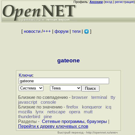
Профиль:
Аноним
(
вход
|
регистрация
)
[
новости
/
+++
|
форум
|
теги
|
]
gateone
Ключи
:
Близкие по совпадению -
browser
terminal
tty
javascript
console
Близкие по значению -
firefox
konqueror
icq
mozilla
lynx
netscape
opera
mutt
thunderbird
pine
Разделы -
Сетевые программы, браузеры
|
Перейти к дереву ключевых слов
Быстрый переход - http://opennet.ru/ключ