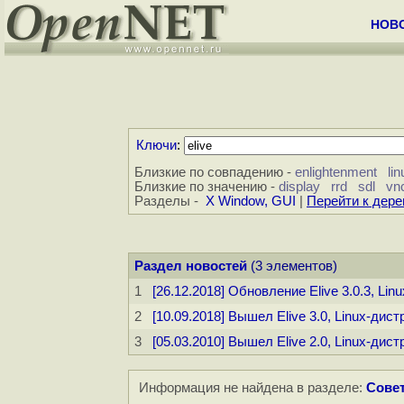
НОВ
Ключи
:
Близкие по совпадению -
enlightenment
lin
Близкие по значению -
display
rrd
sdl
vn
Разделы -
X Window, GUI
|
Перейти к дер
Раздел новостей
(3 элементов)
1
[26.12.2018] Обновление Elive 3.0.3, Li
2
[10.09.2018] Вышел Elive 3.0, Linux-дис
3
[05.03.2010] Вышел Elive 2.0, Linux-дис
Информация не найдена в разделе:
Совет