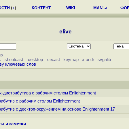
ОСТИ
(
+
)
КОНТЕНТ
WIKI
MAN'ы
ФО
elive
ux
c
shoutcast
rdesktop
icecast
keymap
xrandr
svgalib
еву ключевых слов
nux-дистрибутива с рабочим столом Enlightenment
трибутив с рабочим столом Enlightenment
трибутив с десктоп-окружением на основе Enlightenment 17
ы и заметки