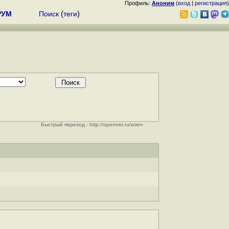
Профиль:
Аноним
(
вход
|
регистрация
)
РУМ
Поиск
(
теги
)
Быстрый переход - http://opennet.ru/ключ