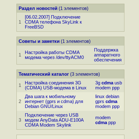
Раздел новостей
(1 элементов)
[06.02.2007] Подключение
1
CDMA телефона SkyLink к
FreeBSD
Советы и заметки
(1 элементов)
Поддержка
Настройка работы CDMA
1
аппаратного
модема через /dev/ttyACM0
обеспечения
Тематический каталог
(3 элементов)
Настройка соединения 3G
3g
cdma
usb
1
(CDMA) USB-модема в Linux
modem
ppp
Два шага к мобильному
linux
debian
2
интернет (gprs и cdma) для
gprs
cdma
Debian GNU/Linux
modem
ppp
Подключение через USB
modem
3
модем AnyData ADU-E100A
cdma
ppp
CDMA Modem Skylink