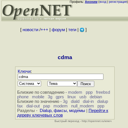
Профиль:
Аноним
(
вход
|
регистрация
)
[
новости
/
+++
|
форум
|
теги
|
]
cdma
Ключи
:
Близкие по совпадению -
modem
ppp
freebsd
phone
mobile
3g
gprs
linux
usb
debian
Близкие по значению -
3g
diald
dial-in
dialup
fax
dial-out
pap
modem
null_modem
ppp
Разделы -
Dialup, факсы, модемы
|
Перейти к
дереву ключевых слов
Быстрый переход - http://opennet.ru/ключ