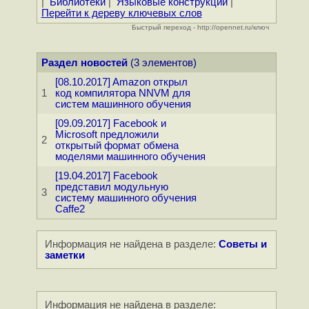
|
Библиотеки
|
Языковые конструкции
|
Перейти к дереву ключевых слов
Быстрый переход - http://opennet.ru/ключ
Раздел новостей
(3 элементов)
[08.10.2017] Amazon открыл
1
код компилятора NNVM для
систем машинного обучения
[09.09.2017] Facebook и
Microsoft предложили
2
открытый формат обмена
моделями машинного обучения
[19.04.2017] Facebook
представил модульную
3
систему машинного обучения
Caffe2
Информация не найдена в разделе:
Советы и
заметки
Информация не найдена в разделе: