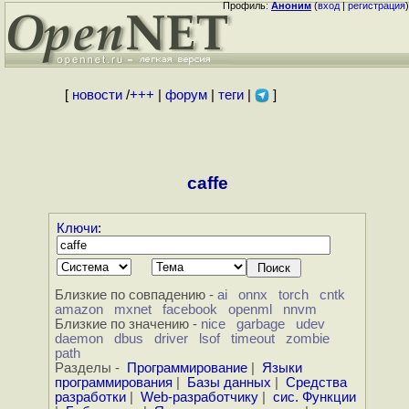
Профиль:
Аноним
(
вход
|
регистрация
)
[
новости
/
+++
|
форум
|
теги
|
]
caffe
Ключи
:
Близкие по совпадению -
ai
onnx
torch
cntk
amazon
mxnet
facebook
openml
nnvm
Близкие по значению -
nice
garbage
udev
daemon
dbus
driver
lsof
timeout
zombie
path
Разделы -
Программирование
|
Языки
программирования
|
Базы данных
|
Средства
разработки
|
Web-разработчику
|
сис. Функции